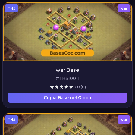
TH5
war
war Base
#TH510011
0.0
(0)
Copia Base nel Gioco
TH5
war