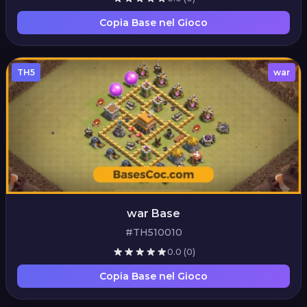
Copia Base nel Gioco
TH5
war
war Base
#TH510010
0.0
(0)
Copia Base nel Gioco