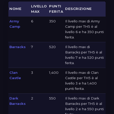
LIVELLO
PUNTI
NOME
DESCRIZIONE
MAX
FERITA
Army
6
350
Il livello max di Army
Camp
Camp per TH5 è al
livello 6 e ha 350 punti
ferita.
Barracks
7
520
Il livello max di
Barracks per TH5 è al
livello 7 e ha 520 punti
ferita.
Clan
3
1,400
Il livello max di Clan
Castle
Castle per TH5 è al
livello 3 e ha 1,400
punti ferita.
Dark
2
550
Il livello max di Dark
Barracks
Barracks per TH5 è al
livello 2 e ha 550 punti