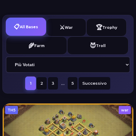
📋
⚔️
🏆
All Bases
War
Trophy
🌾
😈
Farm
Troll
...
1
2
3
5
Successivo
TH5
war