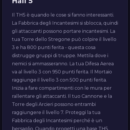
Hall 5
Il TH5 è quando le cose si fanno interessanti.
La Fabbrica degli Incantesimi si sblocca, quindi
gli attaccanti possono portare incantesimi. La
tua Torre dello Stregone può colpire il livello
3 e ha 800 punti ferita - questa cosa
distrugge gruppi di truppe. Mettila dove i
nemici si ammasseranno. La tua Difesa Aerea
va al livello 3 con 950 punti ferita. Il Mortaio
raggiunge il livello 3 con 500 punti ferita.
Inizia a fare compartimenti con le mura per
rallentare gli attaccanti. Il tuo Cannone e la
Torre degli Arcieri possono entrambi
raggiungere il livello 7. Proteggi la tua
Fabbrica degli Incantesimi perché è un
bersaglio. Quando progetti una base TH5,