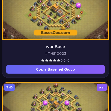
war Base
#TH510023
0.0
(0)
Copia Base nel Gioco
TH5
war