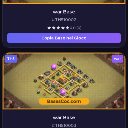
war Base
#TH510002
0.0
(0)
Copia Base nel Gioco
TH5
war
war Base
#TH510003