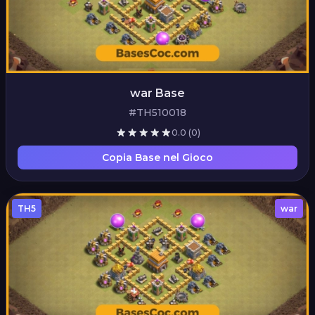
war Base
#TH510018
0.0
(0)
Copia Base nel Gioco
TH5
war