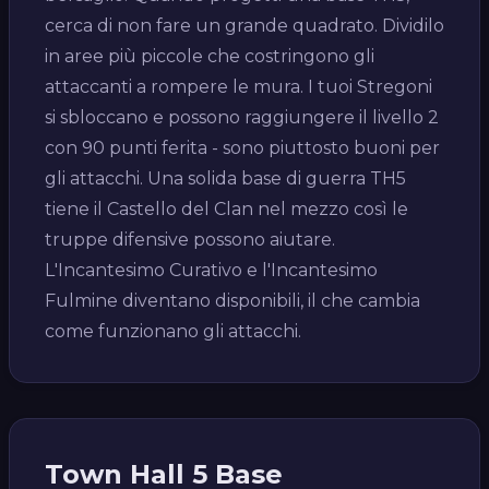
cerca di non fare un grande quadrato. Dividilo
in aree più piccole che costringono gli
attaccanti a rompere le mura. I tuoi Stregoni
si sbloccano e possono raggiungere il livello 2
con 90 punti ferita - sono piuttosto buoni per
gli attacchi. Una solida base di guerra TH5
tiene il Castello del Clan nel mezzo così le
truppe difensive possono aiutare.
L'Incantesimo Curativo e l'Incantesimo
Fulmine diventano disponibili, il che cambia
come funzionano gli attacchi.
Town Hall 5 Base