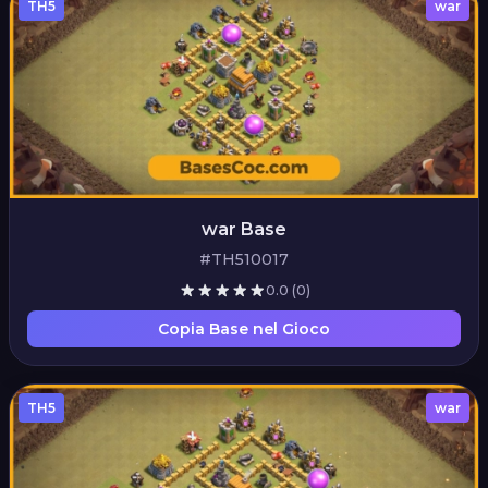
TH5
war
war Base
#TH510017
0.0
(0)
Copia Base nel Gioco
TH5
war