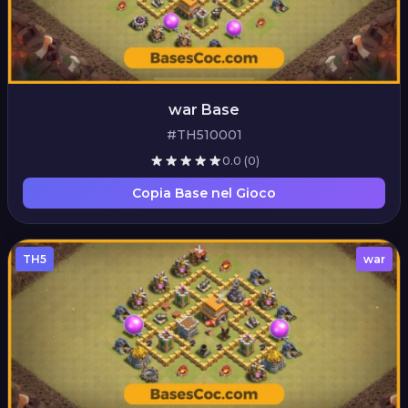
war Base
#TH510001
0.0
(0)
Copia Base nel Gioco
TH5
war