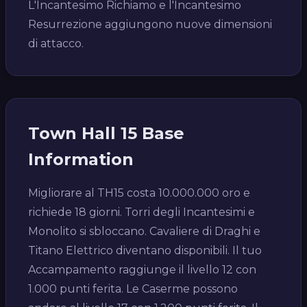
L'Incantesimo Richiamo e l'Incantesimo
Resurrezione aggiungono nuove dimensioni
di attacco.
Town Hall 15 Base
Information
Migliorare al TH15 costa 10.000.000 oro e
richiede 18 giorni. Torri degli Incantesimi e
Monolito si sbloccano. Cavaliere di Draghi e
Titano Elettrico diventano disponibili. Il tuo
Accampamento raggiunge il livello 12 con
1.000 punti ferita. Le Caserme possono