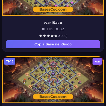
war Base
#TH1510002
0.0
(0)
Copia Base nel Gioco
TH15
war