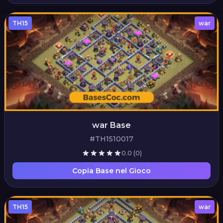
TH15
war
war Base
#TH1510017
0.0
(0)
Copia Base nel Gioco
TH15
war