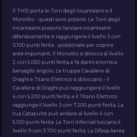
Il TH15 porta le Torri degli Incantesimi e il
Monolito - questi sono potenti. Le Torri degli
Incantesimi possono lanciare incantesimi
difensivamente e raggiungere il livello 3 con
3.100 punti ferita - posizionale per coprire
aree importanti. Il Monolito si sblocca al livello
2 con 5.050 punti ferita e fa danni enormi a
bersaglio singolo. Le truppe Cavaliere di
Draghi e Titano Elettrico si sbloccano - il
Cavaliere di Draghi può raggiungere il livello
4 con 5.200 punti ferita, e il Titano Elettrico
raggiunge il livello 3 con 7.200 punti ferita. La
tua Catapulte può andare al livello 4 con
5.100 punti ferita. Le Torri Infernali toccano il
livello 9 con 3.700 punti ferita. La Difesa Aerea