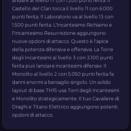
andare al livello 17 con 1.200 punti ferita. Il
Castello del Clan tocca il livello 11 con 6.000
punti ferita. Il Laboratorio va al livello 13 con
1.500 punti ferita. L'Incantesimo Richiamo e
l'Incantesimo Resurrezione aggiungono
nuove opzioni di attacco. Questo è l'apice
della potenza difensiva e offensiva. La Torre
degli Incantesimi al livello 3 con 3.100 punti
ferita può lanciare incantesimi difensivi. Il
Monolito al livello 2 con 5.050 punti ferita fa
danni enormi a bersaglio singolo. Un solido
layout di base TH15 usa Torri degli Incantesimi
e Monolito strategicamente. Il tuo Cavaliere di
Draghi e Titano Elettrico aggiungono potenti
opzioni di attacco.