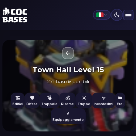
Town Hall Level 15
271 basi disponibili
🏗️
🛡️
💣
💰
⚔️
✨
👑
Edifici
Difese
Trappole
Risorse
Truppe
Incantesimi
Eroi
⚡
Equipaggiamento