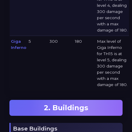
level 4, dealing
300 damage
per second
with a max
damage of 180.
Giga
5
300
180
Max level of
Inferno
Giga Inferno
for TH15 is at
level 5, dealing
300 damage
per second
with a max
damage of 180.
2. Buildings
Base Buildings