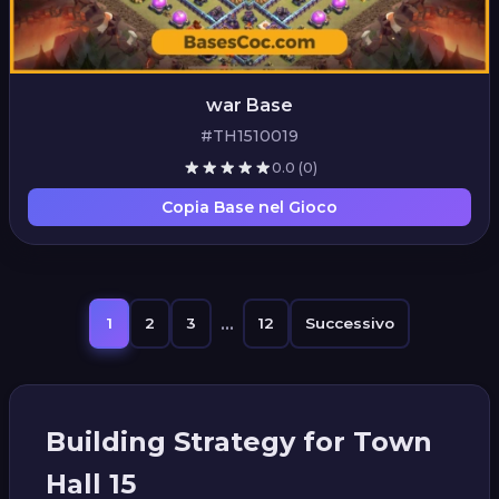
war Base
#TH1510019
0.0
(0)
Copia Base nel Gioco
...
1
2
3
12
Successivo
Building Strategy for Town
Hall 15