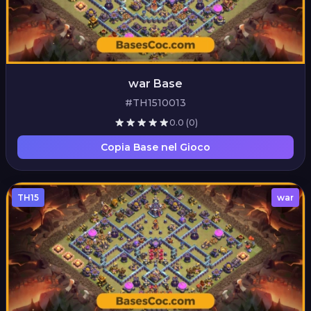
war Base
#TH1510013
0.0
(0)
Copia Base nel Gioco
TH15
war