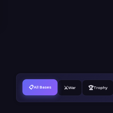
📋
⚔️
🏆
All Bases
War
Trophy