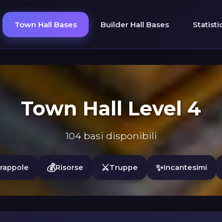
Town Hall Bases
Builder Hall Bases
Statist
Town Hall Level 4
104 basi disponibili
💰
⚔️
✨
rappole
Risorse
Truppe
Incantesimi