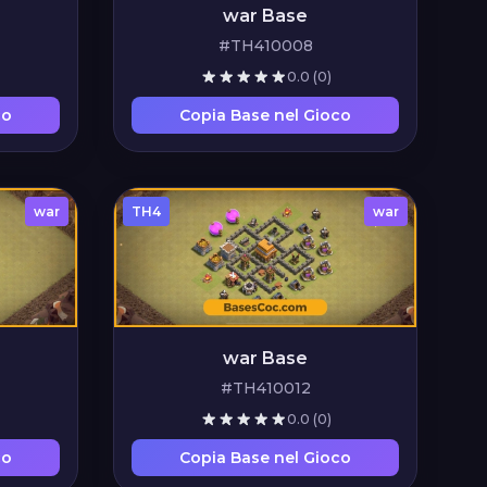
war Base
#TH410008
0.0
(0)
co
Copia Base nel Gioco
war
TH4
war
war Base
#TH410012
0.0
(0)
co
Copia Base nel Gioco