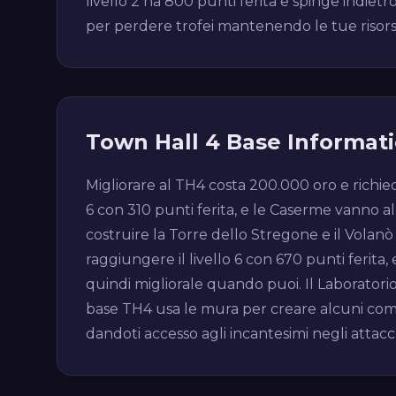
livello 2 ha 800 punti ferita e spinge indietro
per perdere trofei mantenendo le tue risorse 
Town Hall 4 Base Informat
Migliorare al TH4 costa 200.000 oro e richie
6 con 310 punti ferita, e le Caserme vanno al l
costruire la Torre dello Stregone e il Volanò 
raggiungere il livello 6 con 670 punti ferita, 
quindi migliorale quando puoi. Il Laboratorio
base TH4 usa le mura per creare alcuni compar
dandoti accesso agli incantesimi negli attacc