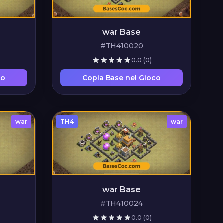
war Base
#TH410020
0.0
(0)
co
Copia Base nel Gioco
war
TH4
war
war Base
#TH410024
0.0
(0)