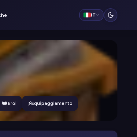
iche
IT
👑
⚡
Eroi
Equipaggiamento