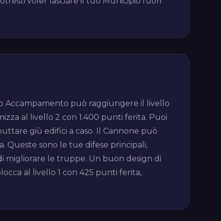
otresti voler lasciare il tuo Municipio fuori
 tuo Accampamento può raggiungere il livello
izza al livello 2 con 1.400 punti ferita. Puoi
 buttare giù edifici a caso. Il Cannone può
ta. Queste sono le tue difese principali,
 di migliorare le truppe. Un buon design di
cca al livello 1 con 425 punti ferita,