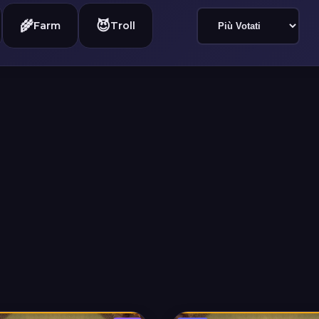
🌾
😈
Farm
Troll