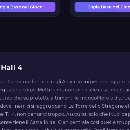
opia Base nel Gioco
Copia Base nel Gio
Hall 4
uoi Cannoni e le Torri degli Arcieri vicini per proteggere o
re qualche colpo. Metti le mura intorno alle cose importan
sicurati che sia protetta altrimenti le mongolfiere ti distr
dove i nemici si raggruppano. La Torre dello Stregone al l
 TH4, non pensarci troppo. Assicurati solo che i tuoi depo
nte tiene il Castello del Clan centrale così quelle trupp