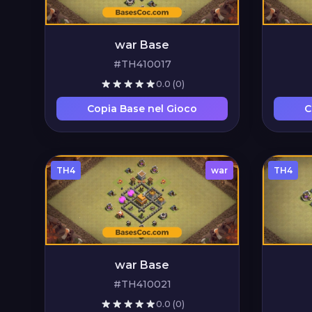
war Base
#TH410017
0.0
(0)
Copia Base nel Gioco
C
TH4
war
TH4
war Base
#TH410021
0.0
(0)