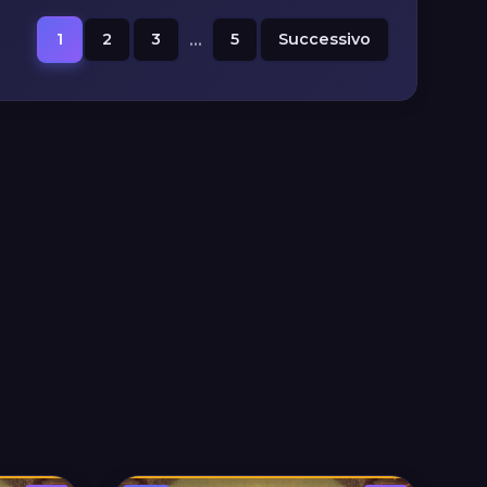
1
2
3
...
5
Successivo