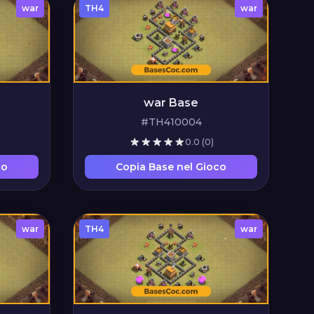
war
TH4
war
war Base
#TH410004
0.0
(0)
co
Copia Base nel Gioco
war
TH4
war