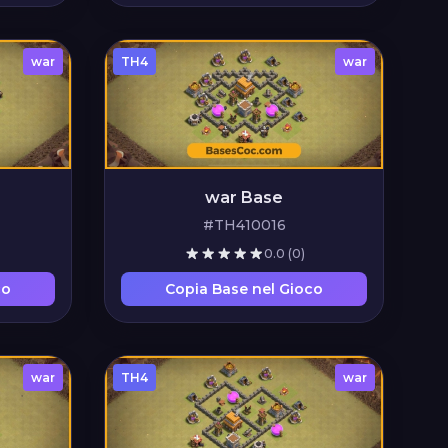
war
TH4
war
war Base
#TH410016
0.0
(0)
co
Copia Base nel Gioco
war
TH4
war