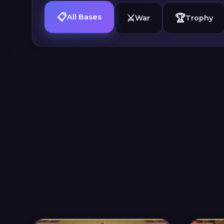
📋
⚔️
🏆
All Bases
War
Trophy