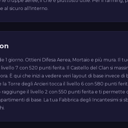
 le truppe aeree, il che è piuttosto utile. Per il farming, p
al sicuro all'interno.
ion
de 1 giorno. Ottieni Difesa Aerea, Mortaio e più mura. Il
ivello 7 con 520 punti ferita. Il Castello del Clan si massim
ora. È qui che inizi a vedere veri layout di base invece di
e la Torre degli Arcieri tocca il livello 6 con 580 punti feri
 raggiunge il livello 2 con 550 punti ferita e ti permette
timenti di base. La tua Fabbrica degli Incantesimi si sblo
hi.