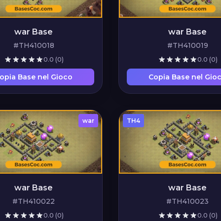
war Base
war Base
#TH410018
#TH410019
0.0
(0)
0.0
(0)
opia Base nel Gioco
Copia Base nel Gio
war
TH4
war Base
war Base
#TH410022
#TH410023
0.0
(0)
0.0
(0)