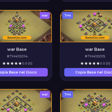
war
TH4
war Base
war Base
#TH410014
#TH410015
0.0
(0)
0.0
(0)
opia Base nel Gioco
Copia Base nel Gio
war
TH4