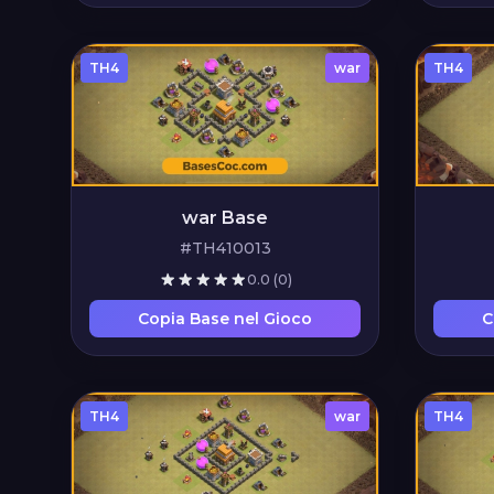
TH4
war
TH4
war Base
#TH410013
0.0
(0)
Copia Base nel Gioco
C
TH4
war
TH4