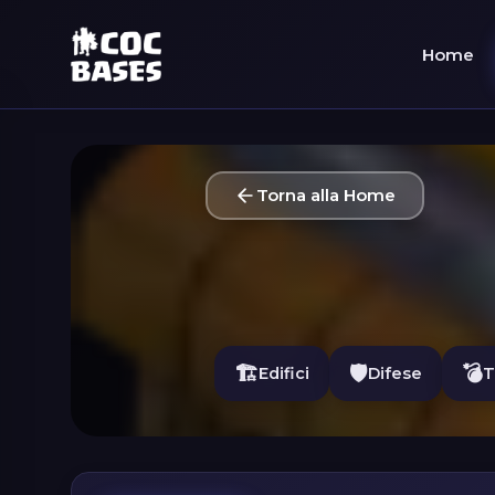
Home
Torna alla Home
🏗️
🛡️
💣
Edifici
Difese
T