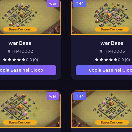
war
TH4
war Base
war Base
#TH410002
#TH410003
0.0
(0)
0.0
(0)
opia Base nel Gioco
Copia Base nel Gio
war
TH4