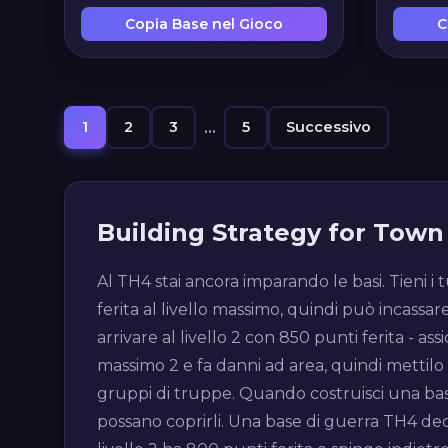
Copia Base nel Gioco
C
1
2
3
...
5
Successivo
Building Strategy for Town 
Al TH4 stai ancora imparando le basi. Tieni i t
ferita al livello massimo, quindi può incassa
arrivare al livello 2 con 850 punti ferita - as
massimo 2 e fa danni ad area, quindi mettilo 
gruppi di truppe. Quando costruisci una base
possano coprirli. Una base di guerra TH4 dece