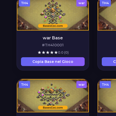
TH4
war
TH4
war Base
#TH410001
0.0
(0)
Copia Base nel Gioco
C
TH4
war
TH4