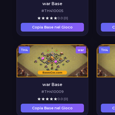
war Base
#TH410005
0.0
(0)
Copia Base nel Gioco
C
TH4
war
TH4
war Base
#TH410009
0.0
(0)
Copia Base nel Gioco
C