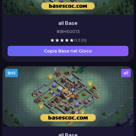
all Base
#BH50013
0.0
(0)
Copia Base nel Gioco
BH5
all
all Base