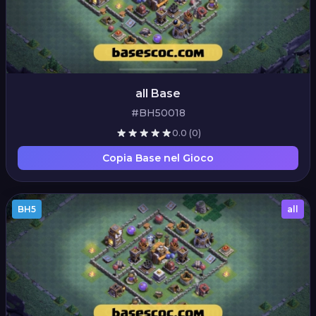
all Base
#BH50018
0.0
(0)
Copia Base nel Gioco
BH5
all