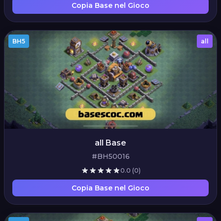
Copia Base nel Gioco
BH5
all
all Base
#BH50016
0.0
(0)
Copia Base nel Gioco