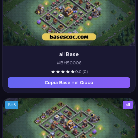
all Base
#BH50006
0.0
(0)
Copia Base nel Gioco
BH5
all