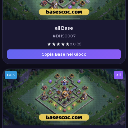
all Base
#BH50007
0.0
(0)
Copia Base nel Gioco
BH5
all