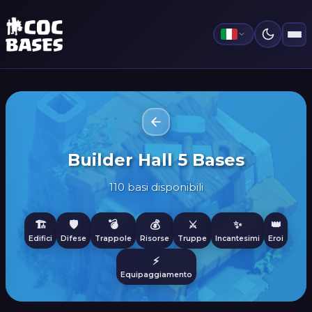
Builder Hall 5 Bases
110 basi disponibili
🏗️
🛡️
💣
💰
⚔️
✨
👑
Edifici
Difese
Trappole
Risorse
Truppe
Incantesimi
Eroi
⚡
Equipaggiamento