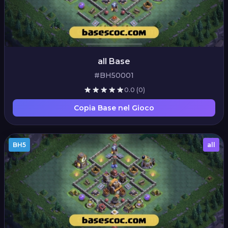
all Base
#BH50001
0.0
(0)
Copia Base nel Gioco
BH5
all