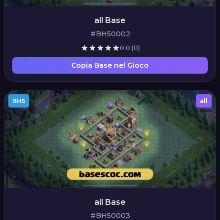
all Base
#BH50002
0.0
(0)
Copia Base nel Gioco
BH5
all
all Base
#BH50003