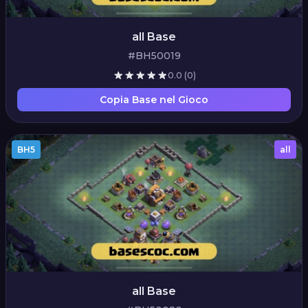
all Base
#BH50019
0.0
(0)
Copia Base nel Gioco
BH5
all
all Base