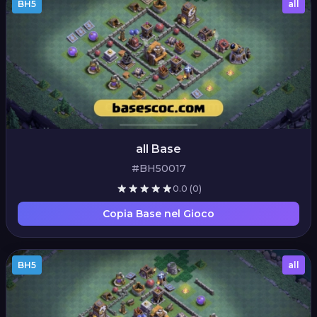
BH5
all
all Base
#BH50017
0.0
(0)
Copia Base nel Gioco
BH5
all