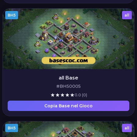
BH5
all
all Base
#BH50005
0.0
(0)
Copia Base nel Gioco
BH5
all