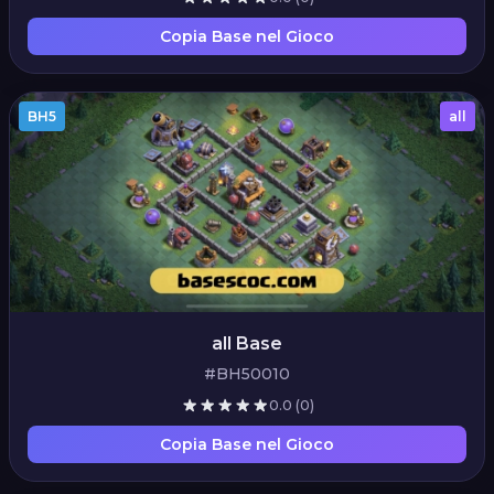
Copia Base nel Gioco
BH5
all
all Base
#BH50010
0.0
(0)
Copia Base nel Gioco