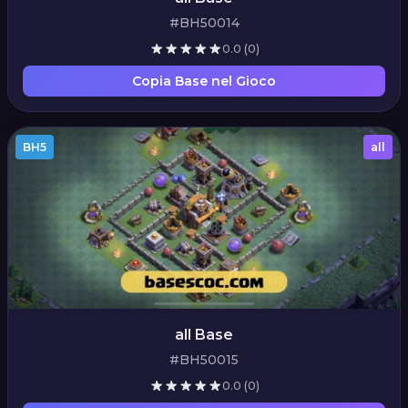
#BH50014
0.0
(0)
Copia Base nel Gioco
BH5
all
all Base
#BH50015
0.0
(0)