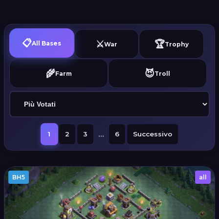
📋
⚔️
🏆
All Bases
War
Trophy
🌾
😈
Farm
Troll
...
1
2
3
6
Successivo
BH5
all