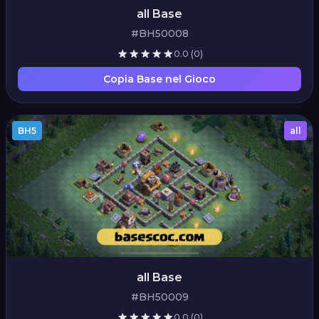
all Base
#BH50008
0.0
(0)
Copia Base nel Gioco
BH5
all
all Base
#BH50009
0.0
(0)