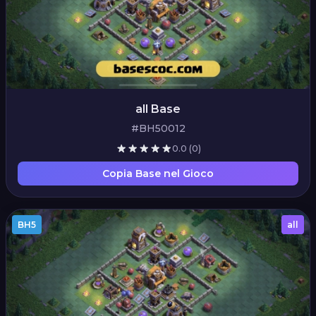
all Base
#BH50012
0.0
(0)
Copia Base nel Gioco
BH5
all