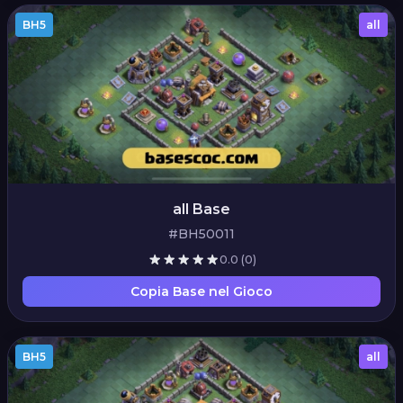
BH5
all
all Base
#BH50011
0.0
(0)
Copia Base nel Gioco
BH5
all