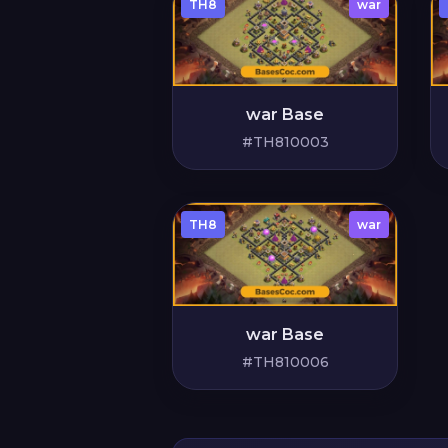
TH8
war
war Base
#TH810003
TH8
war
war Base
#TH810006