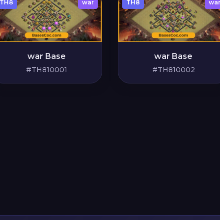
TH8
war
TH8
wa
war Base
war Base
#TH810001
#TH810002