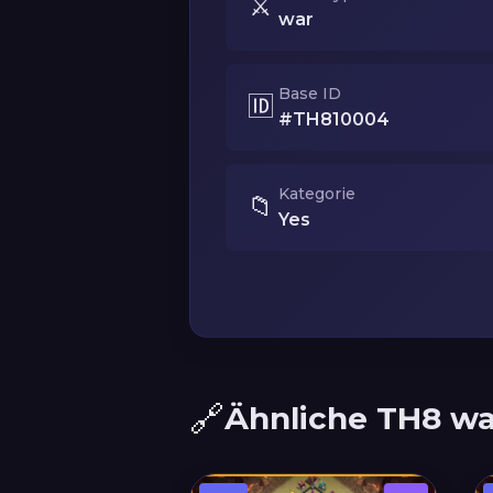
⚔️
war
Base ID
🆔
#TH810004
Kategorie
📁
Yes
🔗
Ähnliche TH8 wa