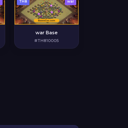
r
TH8
war
war Base
#TH810005