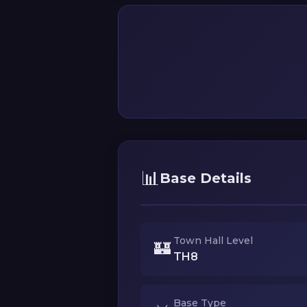
📊
Base Details
Town Hall Level
🏰
TH8
Base Type