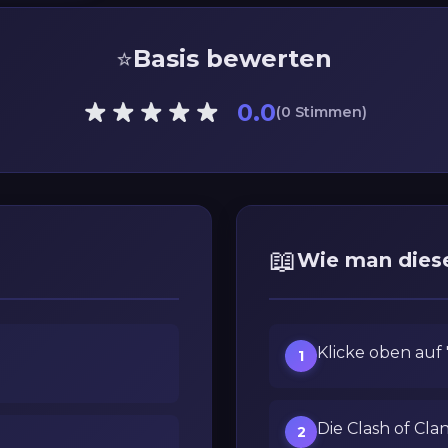
⭐
Basis bewerten
0.0
(0 Stimmen)
📖
Wie man diese
Klicke oben auf "
1
Die Clash of Cla
2