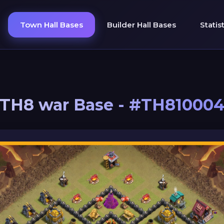
Town Hall Bases
Builder Hall Bases
Statis
TH8 war Base - #TH81000