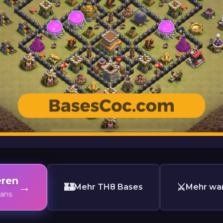
eren
→
🏰
⚔️
Mehr TH8 Bases
Mehr wa
lans