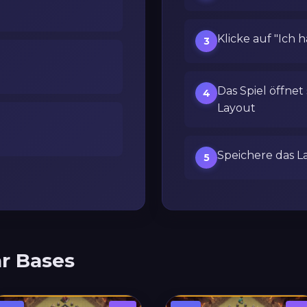
Klicke auf "Ich 
3
Das Spiel öffnet
4
Layout
Speichere das L
5
r Bases