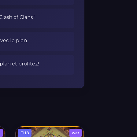
 Clash of Clans"
avec le plan
lan et profitez!
r
TH8
war