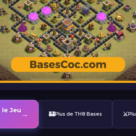
 le Jeu
→
🏰
⚔️
Plus de TH8 Bases
Pl