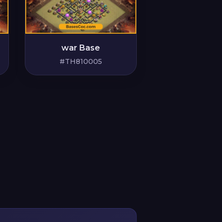
war Base
#TH810005