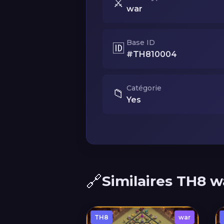
⚔️
war
Base ID
🆔
#TH810004
Catégorie
📁
Yes
🔗
Similaires TH8 w
TH8
war