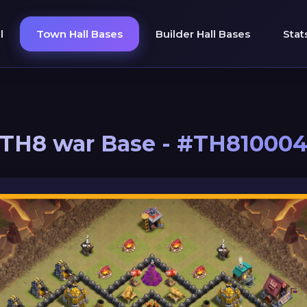
l
Town Hall Bases
Builder Hall Bases
Stat
TH8 war Base - #TH81000