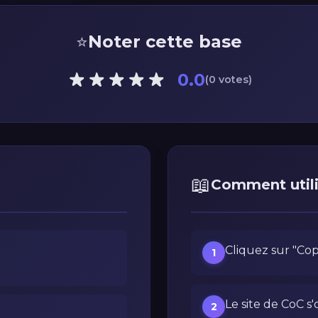
⭐
Noter cette base
0.0
(0 votes)
📖
Comment utili
Cliquez sur "Cop
1
Le site de CoC s'
2