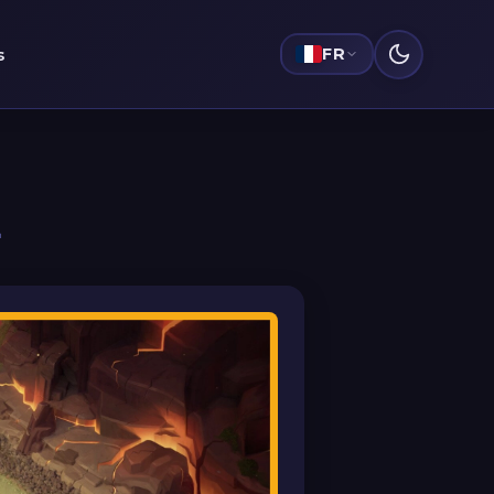
s
FR
4