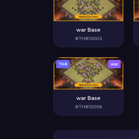
war Base
#TH810003
TH8
war
war Base
#TH810006