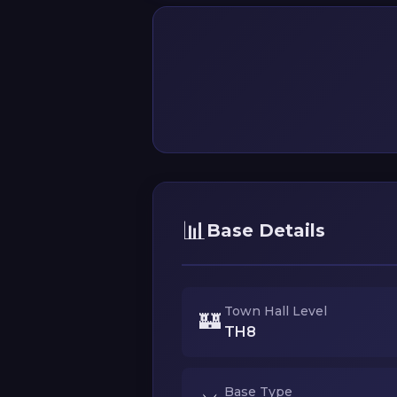
📊
Base Details
Town Hall Level
🏰
TH8
Base Type