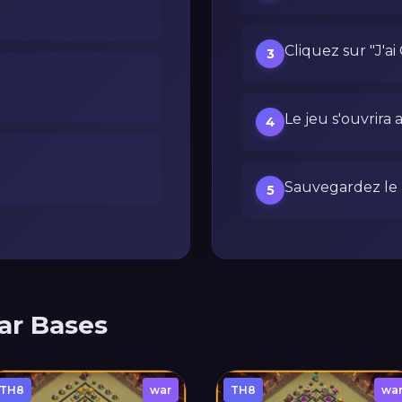
Cliquez sur "J'ai
3
Le jeu s'ouvrira 
4
Sauvegardez le p
5
ar Bases
TH8
war
TH8
wa