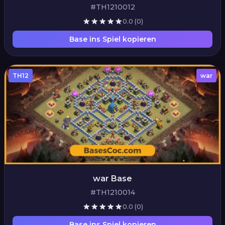
#TH1210012
0.0
(0)
Base ins Spiel kopieren
TH12
war
war Base
#TH1210014
0.0
(0)
Base ins Spiel kopieren