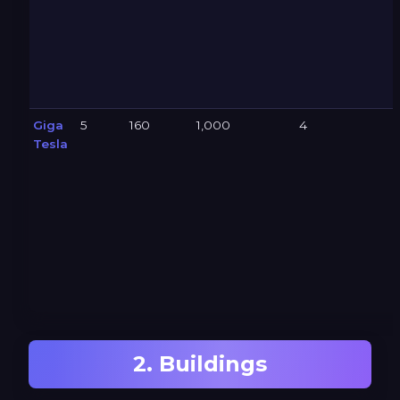
Giga
5
160
1,000
4
Tesla
2. Buildings