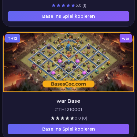
5.0
(1)
Base ins Spiel kopieren
TH12
war
war Base
#TH1210001
0.0
(0)
Base ins Spiel kopieren