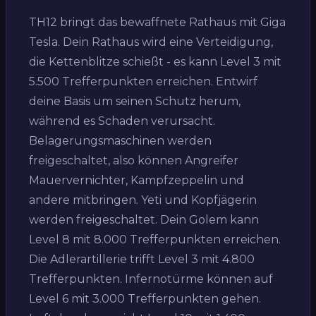
TH12 bringt das bewaffnete Rathaus mit Giga
Tesla. Dein Rathaus wird eine Verteidigung,
die Kettenblitze schießt - es kann Level 3 mit
5.500 Trefferpunkten erreichen. Entwirf
deine Basis um seinen Schutz herum,
während es Schaden verursacht.
Belagerungsmaschinen werden
freigeschaltet, also können Angreifer
Mauervernichter, Kampfzeppelin und
andere mitbringen. Yeti und Kopfjägerin
werden freigeschaltet. Dein Golem kann
Level 8 mit 8.000 Trefferpunkten erreichen.
Die Adlerartillerie trifft Level 3 mit 4.800
Trefferpunkten. Infernotürme können auf
Level 6 mit 3.000 Trefferpunkten gehen.