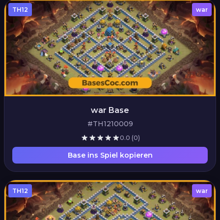
TH12
war
war Base
#TH1210009
0.0
(0)
Base ins Spiel kopieren
TH12
war