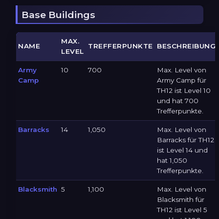
Base Buildings
MAX.
NAME
TREFFERPUNKTE
BESCHREIBUNG
LEVEL
Army
10
700
Max. Level von
Camp
Army Camp für
TH12 ist Level 10
und hat 700
Trefferpunkte.
Barracks
14
1,050
Max. Level von
Barracks für TH12
ist Level 14 und
hat 1,050
Trefferpunkte.
Blacksmith
5
1,100
Max. Level von
Blacksmith für
TH12 ist Level 5