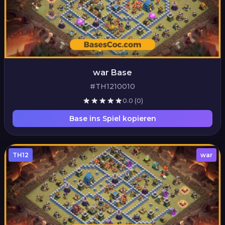
war Base
#TH1210010
0.0
(0)
Base ins Spiel kopieren
TH12
war