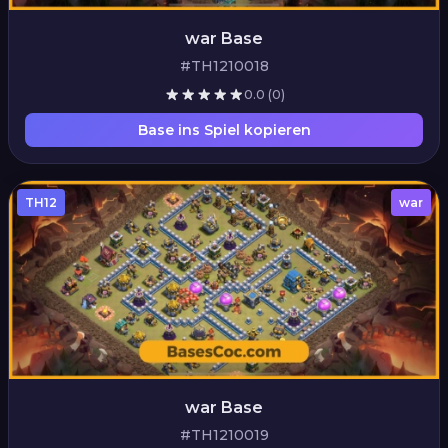
war Base
#TH1210018
0.0
(0)
Base ins Spiel kopieren
TH12
war
war Base
#TH1210019