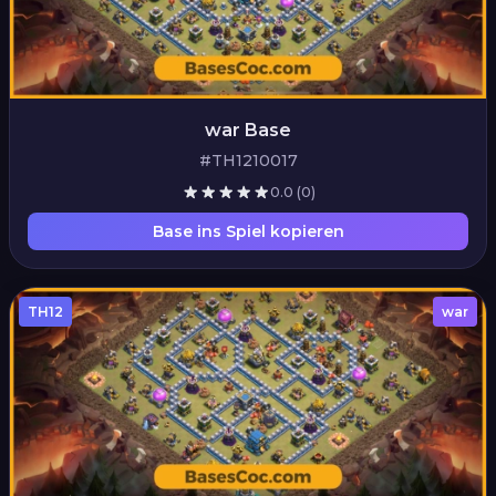
war Base
#TH1210017
0.0
(0)
Base ins Spiel kopieren
TH12
war