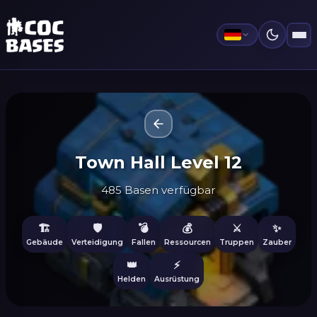
Town Hall Level 12
485 Basen verfügbar
🏗️
🛡️
💣
💰
⚔️
✨
Gebäude
Verteidigung
Fallen
Ressourcen
Truppen
Zauber
👑
⚡
Helden
Ausrüstung