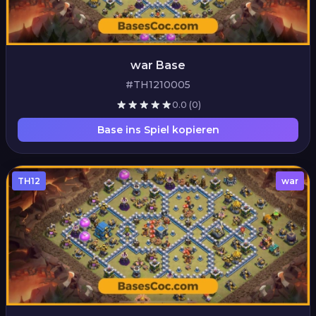
war Base
#TH1210005
0.0
(0)
Base ins Spiel kopieren
TH12
war