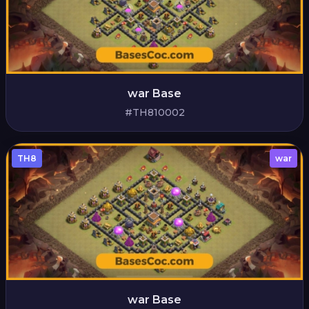
war Base
#TH810002
TH8
war
war Base