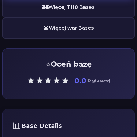
🏰
Więcej TH8 Bases
⚔️
Więcej war Bases
⭐
Oceń bazę
0.0
(0 głosów)
📊
Base Details