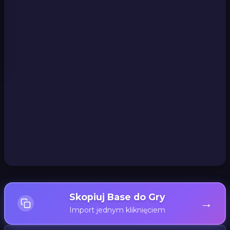
Skopiuj Base do Gry
→
Import jednym kliknięciem