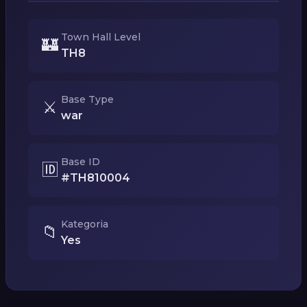
Town Hall Level
🏰
TH8
Base Type
⚔️
war
Base ID
🆔
#TH810004
Kategoria
📁
Yes