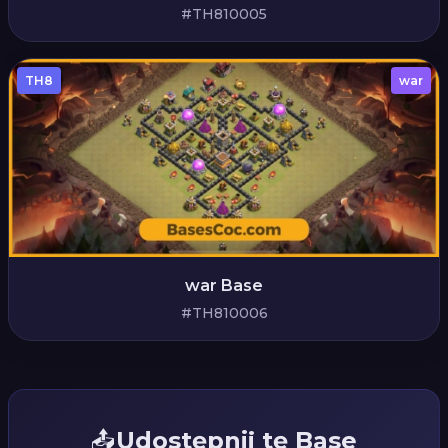
#TH810005
TH8
war
war Base
#TH810006
📤
Udostępnij tę Base