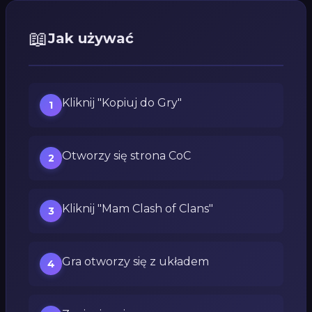
📖
Jak używać
Kliknij "Kopiuj do Gry"
1
Otworzy się strona CoC
2
Kliknij "Mam Clash of Clans"
3
Gra otworzy się z układem
4