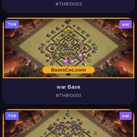
#TH810003
TH8
war
war Base
#TH810001
TH8
war