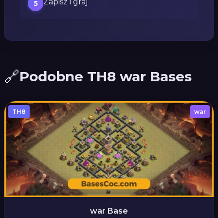
Zapisz i graj
5
🔗
Podobne TH8 war Bases
TH8
war
war Base