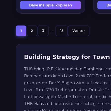
Base ins Spiel kopieren
Ba
1
2
3
...
15
Weiter
Building Strategy for Town 
TH8 bringt P.E.K.K.A und den Bombenturm. P.
Bombenturm kann Level 2 mit 700 Trefferpu
gruppieren. Der X-Bogen wird auf maximal L
Level 6 mit 770 Trefferpunkten. Dunkle Tr
Luft bewältigen. Mache Trichterpfade, die 
TH8-Basis zu bauen wird hier richtig interes
wichtige Bereiche abdecken. Dein Bombent