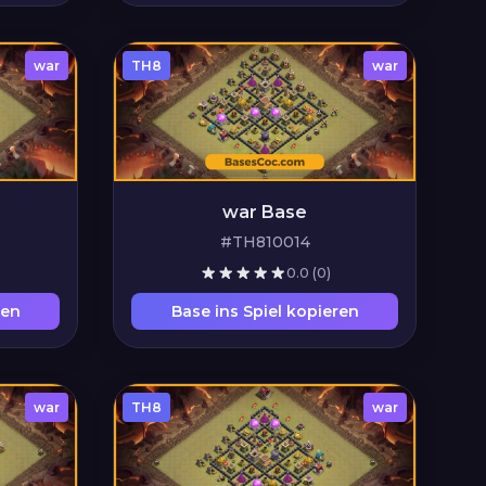
war
TH8
war
war Base
#TH810014
0.0
(0)
ren
Base ins Spiel kopieren
war
TH8
war