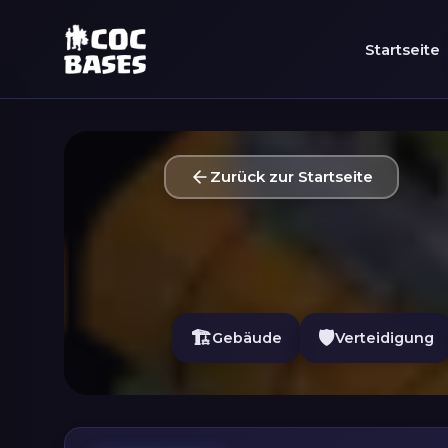
Startseite
Zurück zur Startseite
🏗️
🛡️
Gebäude
Verteidigung