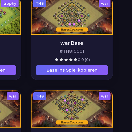
trophy
TH8
war
war Base
#TH810001
0.0
(0)
ren
Base ins Spiel kopieren
war
TH8
war