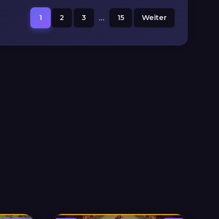
1
2
3
...
15
Weiter