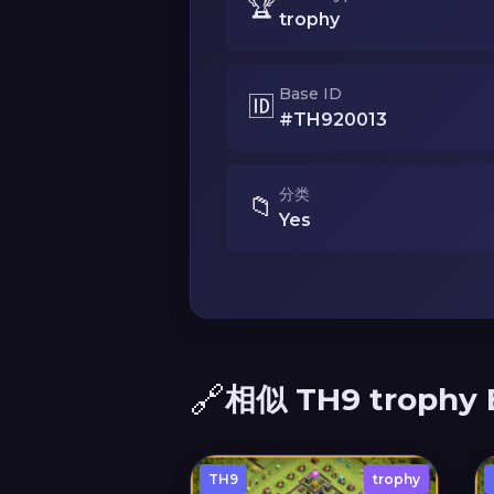
🏆
trophy
Base ID
🆔
#TH920013
分类
📁
Yes
🔗
相似 TH9 trophy 
TH9
trophy