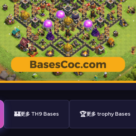
🏰
🏆
更多 TH9 Bases
更多 trophy Bases