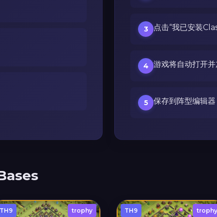
点击“我已安装Clash 
3
游戏将自动打开并
4
保存到阵型编辑器
5
Bases
TH9
trophy
TH9
troph