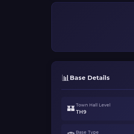
📊
Base Details
Town Hall Level
🏰
TH9
Base Type