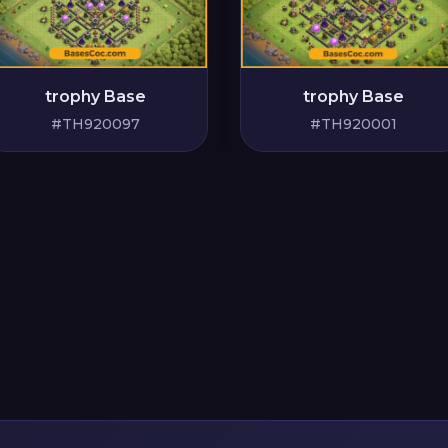
trophy Base
trophy Base
#TH920001
#TH920097