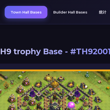
Town Hall Bases
Builder Hall Bases
统计
H9 trophy Base - #TH9200