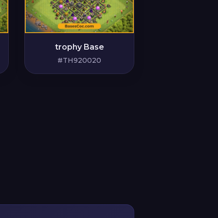
trophy Base
#TH920020