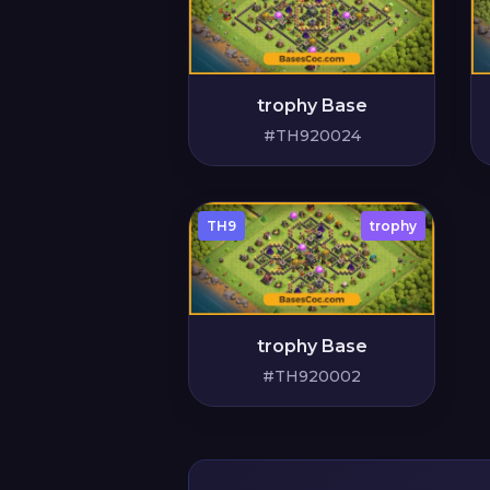
trophy Base
#TH920024
TH9
trophy
trophy Base
#TH920002