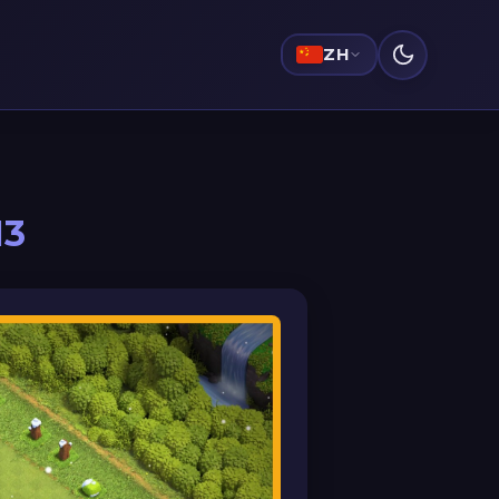
ZH
13