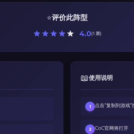
⭐
评价此阵型
4.0
(1 票)
📖
使用说明
点击“复制到游戏”
1
CoC官网将打开
2