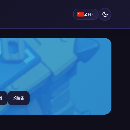
ZH
⚡
雄
装备