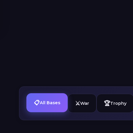
📋
⚔️
🏆
All Bases
War
Trophy