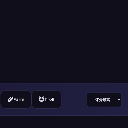
🌾
😈
Farm
Troll