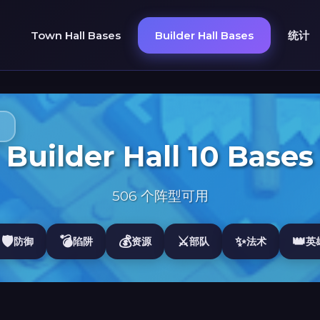
Town Hall Bases
Builder Hall Bases
统计
Builder Hall 10 Bases
506 个阵型可用
🛡️
💣
💰
⚔️
✨
👑
防御
陷阱
资源
部队
法术
英