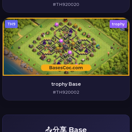
#TH920020
TH9
trophy
trophy Base
#TH920002
📤
分享 Base