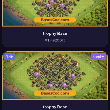
trophy Base
#TH920013
TH9
trophy
trophy Base