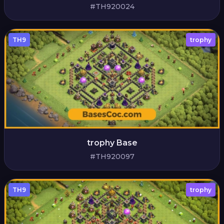
#TH920024
TH9
trophy
trophy Base
#TH920097
TH9
trophy