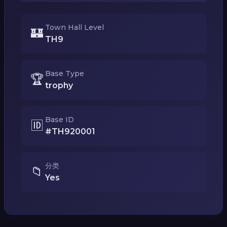
Town Hall Level
🏰
TH9
Base Type
🏆
trophy
Base ID
🆔
#TH920001
分类
📁
Yes