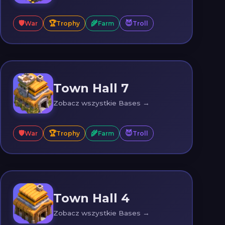
🛡️
🏆
🌾
😈
War
Trophy
Farm
Troll
Town Hall 7
Zobacz wszystkie Bases →
🛡️
🏆
🌾
😈
War
Trophy
Farm
Troll
Town Hall 4
Zobacz wszystkie Bases →