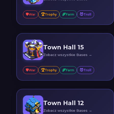
🛡️
🏆
🌾
😈
War
Trophy
Farm
Troll
Town Hall 15
Zobacz wszystkie Bases →
🛡️
🏆
🌾
😈
War
Trophy
Farm
Troll
Town Hall 12
Zobacz wszystkie Bases →