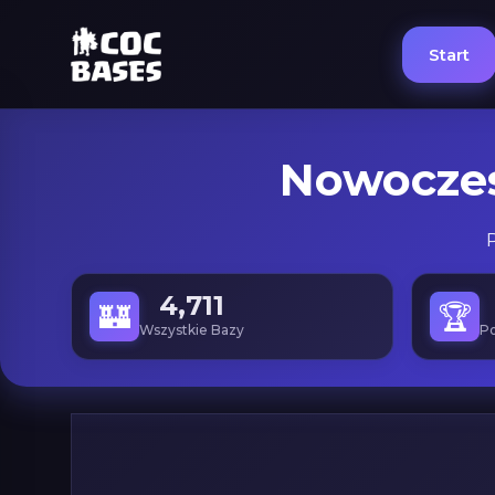
Start
Nowoczes
4,711
🏰
🏆
Wszystkie Bazy
P