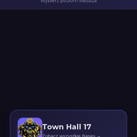
Wybierz poziom Ratusza
Town Hall 17
Zobacz wszystkie Bases →