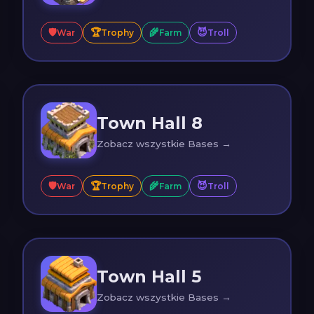
🛡️
🏆
🌾
😈
War
Trophy
Farm
Troll
Town Hall 8
Zobacz wszystkie Bases →
🛡️
🏆
🌾
😈
War
Trophy
Farm
Troll
Town Hall 5
Zobacz wszystkie Bases →