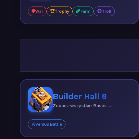
🛡️
🏆
🌾
😈
War
Trophy
Farm
Troll
Builder Hall 8
Zobacz wszystkie Bases →
⚔️
Versus Battle