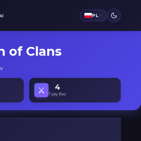
ki
PL
 of Clans
w
4
⚔️
Typy Baz