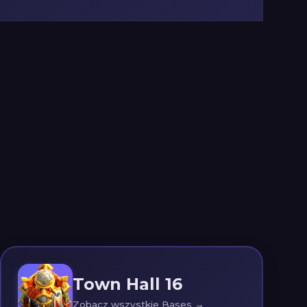
Town Hall 16
Zobacz wszystkie Bases →