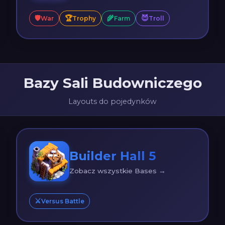
🛡️
🏆
🌾
😈
War
Trophy
Farm
Troll
Bazy Sali Budowniczego
Layouts do pojedynków
Builder Hall 5
Zobacz wszystkie Bases →
⚔️
Versus Battle