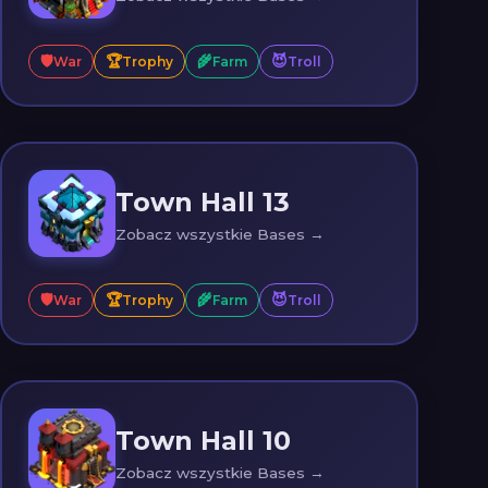
🛡️
🏆
🌾
😈
War
Trophy
Farm
Troll
Town Hall 13
Zobacz wszystkie Bases →
🛡️
🏆
🌾
😈
War
Trophy
Farm
Troll
Town Hall 10
Zobacz wszystkie Bases →