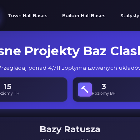
Town Hall Bases
Builder Hall Bases
Statysty
ne Projekty Baz Clash
Przeglądaj ponad 4,711 zoptymalizowanych układó
15
3
🔨
oziomy TH
Poziomy BH
Bazy Ratusza