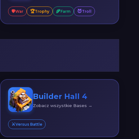
🛡️
🏆
🌾
😈
War
Trophy
Farm
Troll
Builder Hall 4
Zobacz wszystkie Bases →
⚔️
Versus Battle