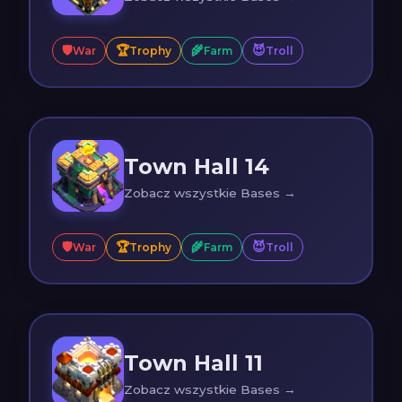
🛡️
🏆
🌾
😈
War
Trophy
Farm
Troll
Town Hall 14
Zobacz wszystkie Bases →
🛡️
🏆
🌾
😈
War
Trophy
Farm
Troll
Town Hall 11
Zobacz wszystkie Bases →