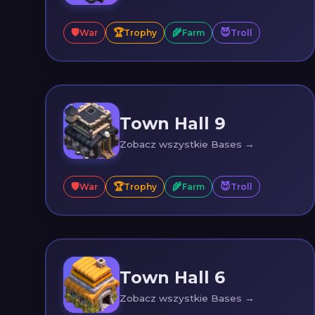
🛡️
🏆
🌾
😈
War
Trophy
Farm
Troll
Town Hall 9
Zobacz wszystkie Bases →
🛡️
🏆
🌾
😈
War
Trophy
Farm
Troll
Town Hall 6
Zobacz wszystkie Bases →