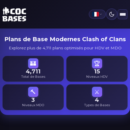
Plans de Base Modernes Clash of Clans
Explorez plus de 4,711 plans optimisés pour HDV et MDO
🏰
🏆
4,711
15
Total de Bases
Niveaux HDV
🔨
⚔️
3
4
Niveaux MDO
Types de Bases