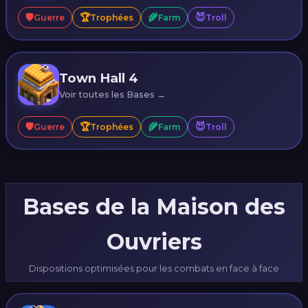
🛡️
🏆
🌾
😈
Guerre
Trophées
Farm
Troll
Town Hall 4
Voir toutes les Bases →
🛡️
🏆
🌾
😈
Guerre
Trophées
Farm
Troll
Bases de la Maison des
Ouvriers
Dispositions optimisées pour les combats en face à face