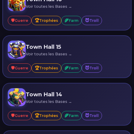
Voir toutes les Bases →
🛡️
🏆
🌾
😈
Guerre
Trophées
Farm
Troll
Town Hall 15
Voir toutes les Bases →
🛡️
🏆
🌾
😈
Guerre
Trophées
Farm
Troll
Town Hall 14
Voir toutes les Bases →
🛡️
🏆
🌾
😈
Guerre
Trophées
Farm
Troll