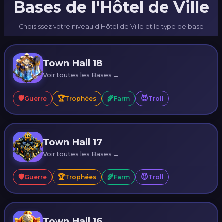
Bases de l'Hôtel de Ville
Choisissez votre niveau d'Hôtel de Ville et le type de base
Town Hall 18
Voir toutes les Bases →
🛡️
🏆
🌾
😈
Guerre
Trophées
Farm
Troll
Town Hall 17
Voir toutes les Bases →
🛡️
🏆
🌾
😈
Guerre
Trophées
Farm
Troll
Town Hall 16