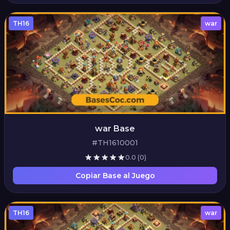
TH16
war
war Base
#TH1610001
0.0
(0)
Copiar Base al Juego
TH16
war