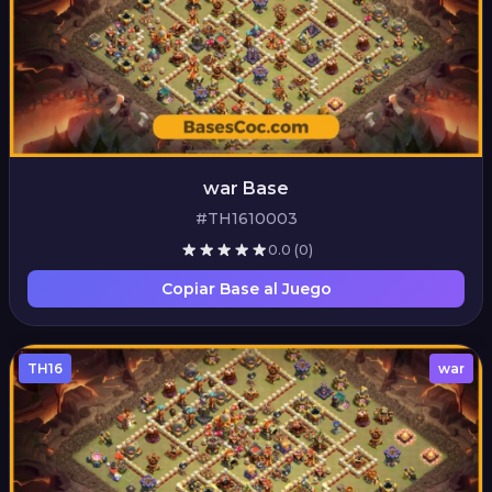
war Base
#TH1610003
0.0
(0)
Copiar Base al Juego
TH16
war