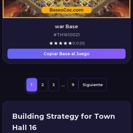
war Base
#TH1610021
0.0
(0)
Copiar Base al Juego
...
1
2
3
9
Siguiente
Building Strategy for Town
Hall 16