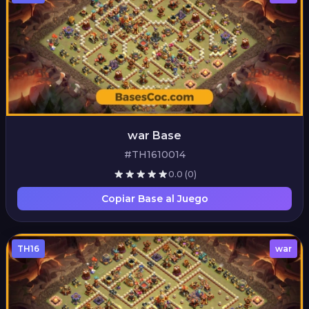
war Base
#TH1610014
0.0
(0)
Copiar Base al Juego
TH16
war