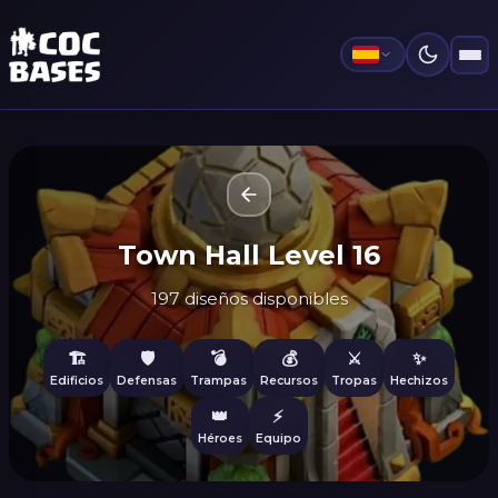
Town Hall Level 16
197 diseños disponibles
🏗️
🛡️
💣
💰
⚔️
✨
Edificios
Defensas
Trampas
Recursos
Tropas
Hechizos
👑
⚡
Héroes
Equipo