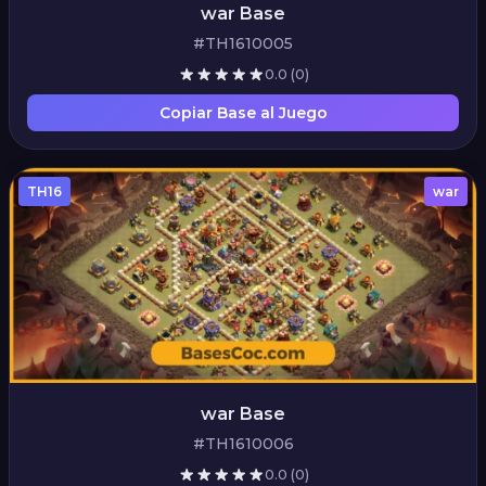
war Base
#TH1610005
0.0
(0)
Copiar Base al Juego
TH16
war
war Base
#TH1610006
0.0
(0)