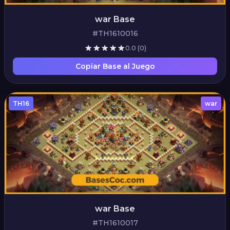
war Base
#TH1610016
0.0
(0)
Copiar Base al Juego
TH16
war
war Base
#TH1610017