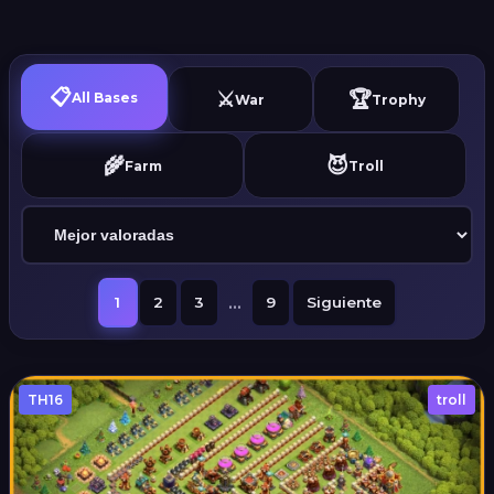
📋
⚔️
🏆
All Bases
War
Trophy
🌾
😈
Farm
Troll
...
1
2
3
9
Siguiente
TH16
troll