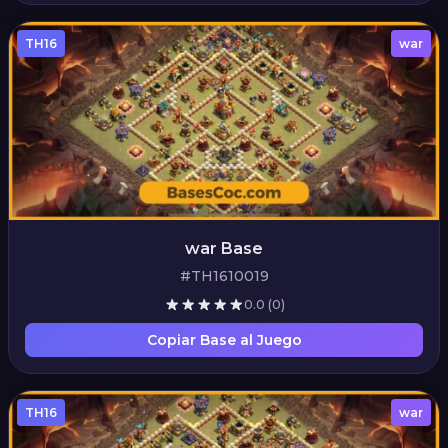
TH16
war
war Base
#TH1610019
0.0
(0)
Copiar Base al Juego
TH16
war