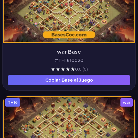
war Base
#TH1610020
0.0
(0)
Copiar Base al Juego
TH16
war