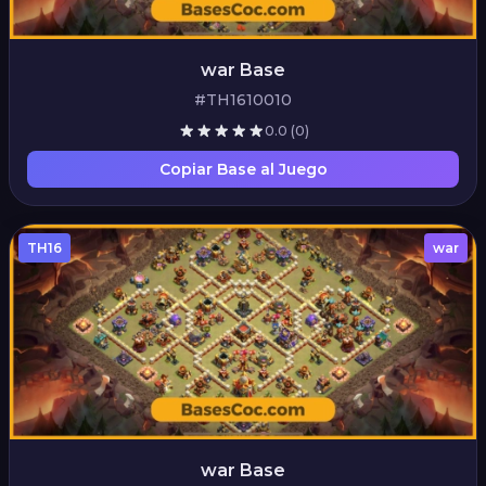
war Base
#TH1610010
0.0
(0)
Copiar Base al Juego
TH16
war
war Base