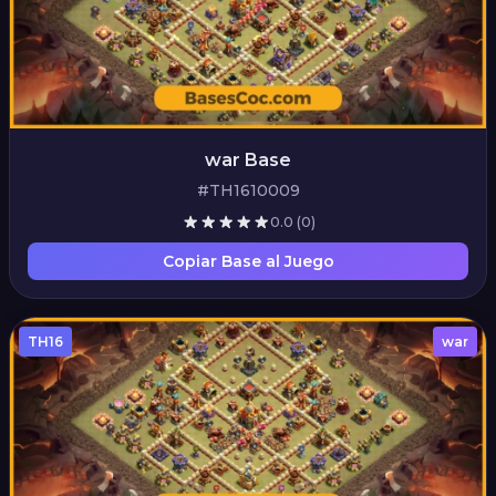
war Base
#TH1610009
0.0
(0)
Copiar Base al Juego
TH16
war