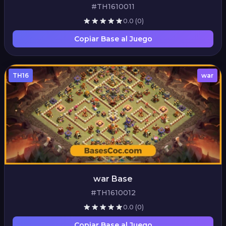
#TH1610011
0.0
(0)
Copiar Base al Juego
TH16
war
war Base
#TH1610012
0.0
(0)
Copiar Base al Juego