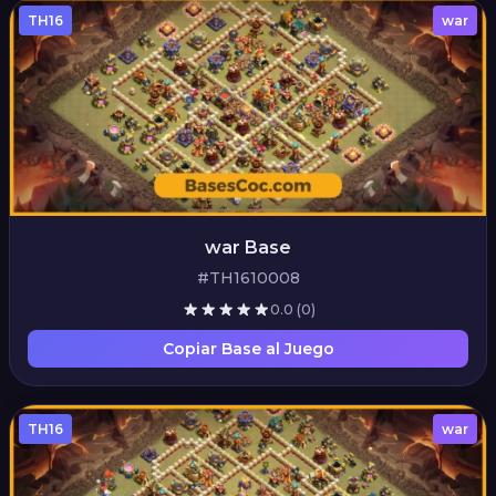
TH16
war
war Base
#TH1610008
0.0
(0)
Copiar Base al Juego
TH16
war