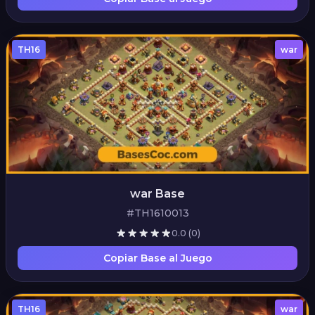
TH16
war
war Base
#TH1610013
0.0
(0)
Copiar Base al Juego
TH16
war