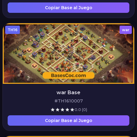
Copiar Base al Juego
TH16
war
war Base
#TH1610007
0.0
(0)
Copiar Base al Juego