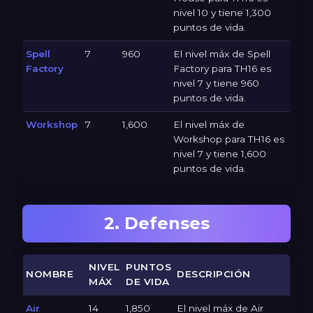
nivel 10 y tiene 1,300
puntos de vida.
Spell
7
960
El nivel máx de Spell
Factory
Factory para TH16 es
nivel 7 y tiene 960
puntos de vida.
Workshop
7
1,600
El nivel máx de
Workshop para TH16 es
nivel 7 y tiene 1,600
puntos de vida.
2. Defenses
NIVEL
PUNTOS
NOMBRE
DESCRIPCIÓN
MÁX
DE VIDA
Air
14
1,850
El nivel máx de Air