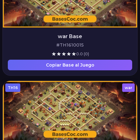
war Base
#TH1610015
0.0
(0)
Copiar Base al Juego
TH16
war