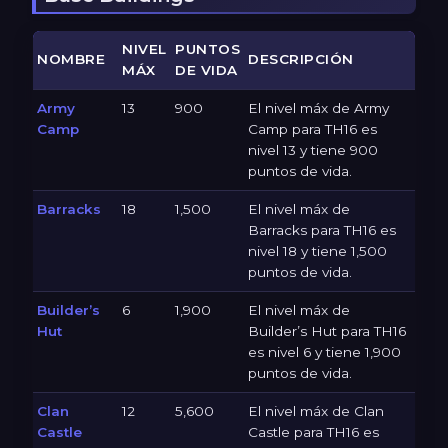
NIVEL
PUNTOS
NOMBRE
DESCRIPCIÓN
MÁX
DE VIDA
Army
13
900
El nivel máx de Army
Camp
Camp para TH16 es
nivel 13 y tiene 900
puntos de vida.
Barracks
18
1,500
El nivel máx de
Barracks para TH16 es
nivel 18 y tiene 1,500
puntos de vida.
Builder’s
6
1,900
El nivel máx de
Hut
Builder’s Hut para TH16
es nivel 6 y tiene 1,900
puntos de vida.
Clan
12
5,600
El nivel máx de Clan
Castle
Castle para TH16 es