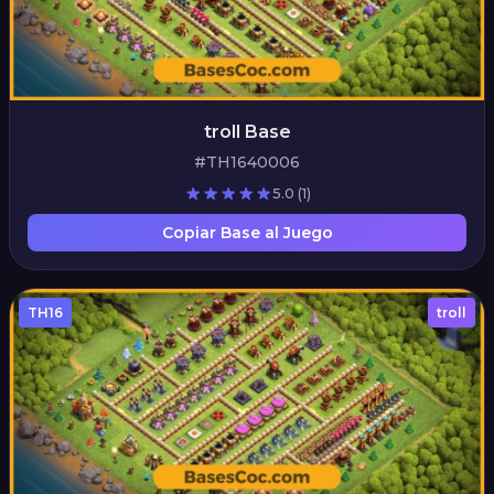
troll Base
#TH1640006
5.0
(1)
Copiar Base al Juego
TH16
troll