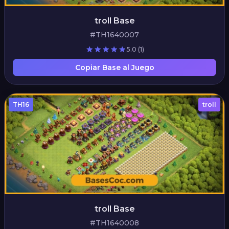
troll Base
#TH1640007
5.0
(1)
Copiar Base al Juego
TH16
troll
troll Base
#TH1640008