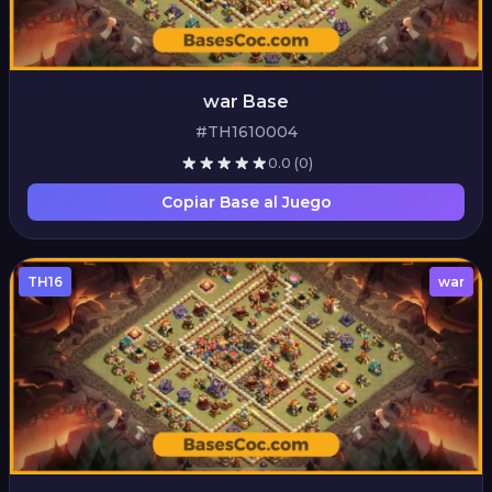
war Base
#TH1610004
0.0
(0)
Copiar Base al Juego
TH16
war