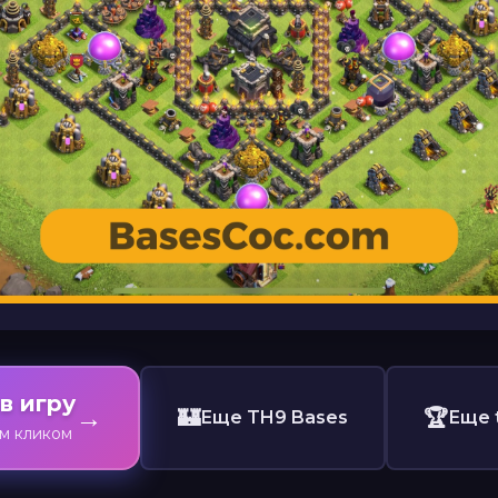
в игру
→
🏰
🏆
Еще TH9 Bases
Еще 
им кликом