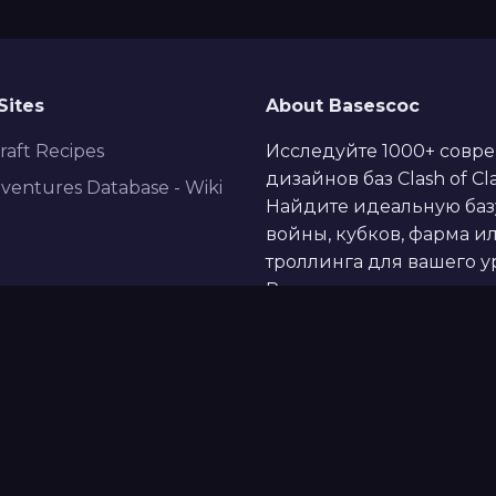
Sites
About Basescoc
Craft Recipes
Исследуйте 1000+ совр
дизайнов баз Clash of Cla
ventures Database - Wiki
Найдите идеальную баз
войны, кубков, фарма и
троллинга для вашего у
Ратуши.
asescoc.com. Все права защищены.
Supercell's fan cont
онфиденциальности
|
Условия использования
|
Свяж