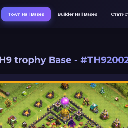
Town Hall Bases
Builder Hall Bases
Статис
H9 trophy Base - #TH9200