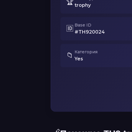
🏆
trophy
Base ID
🆔
#TH920024
Категория
📁
Yes