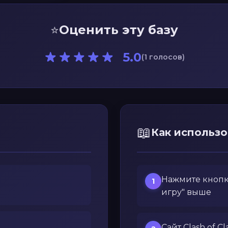
⭐
Оценить эту базу
5.0
(1 голосов)
📖
Как использо
Нажмите кнопку
1
игру" выше
Сайт Clash of C