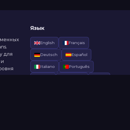
Язык
еменных
English
Français
ns.
у для
Deutsch
Español
ли
Italiano
Português
ровня
Polski
Русский
中文
العربية
ent policy
итесь с нами