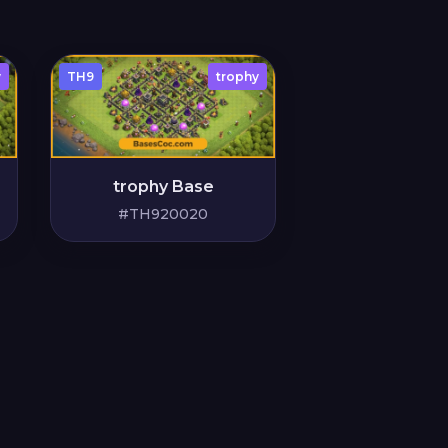
y
TH9
trophy
trophy Base
#TH920020