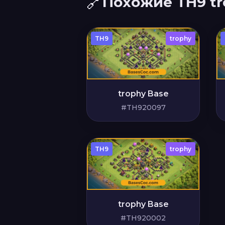
🔗
Похожие TH9 tr
TH9
trophy
trophy Base
#TH920097
TH9
trophy
trophy Base
#TH920002