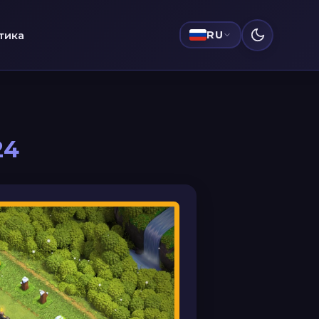
тика
RU
24