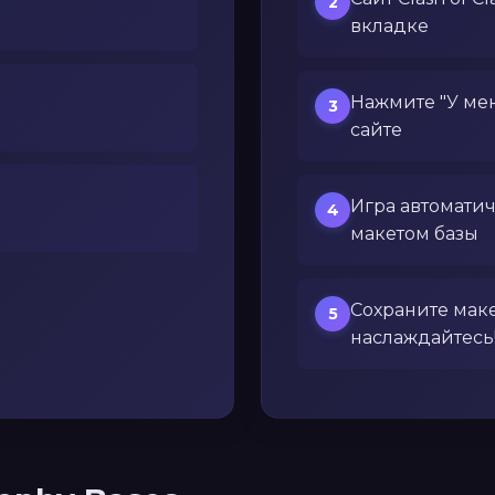
2
вкладке
Нажмите "У меня
3
сайте
Игра автоматич
4
макетом базы
Сохраните маке
5
наслаждайтесь