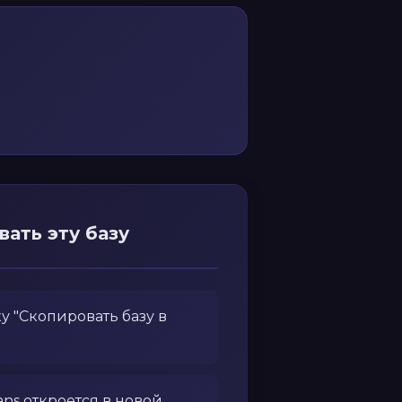
вать эту базу
 "Скопировать базу в
lans откроется в новой