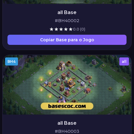
all Base
#BH40002
0.0
(0)
Copiar Base para o Jogo
BH4
all
all Base
#BH40003