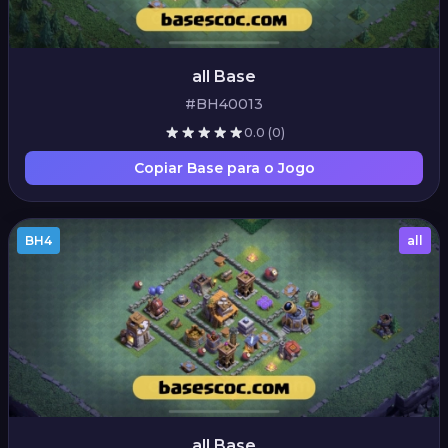
all Base
#BH40013
0.0
(0)
Copiar Base para o Jogo
BH4
all
all Base