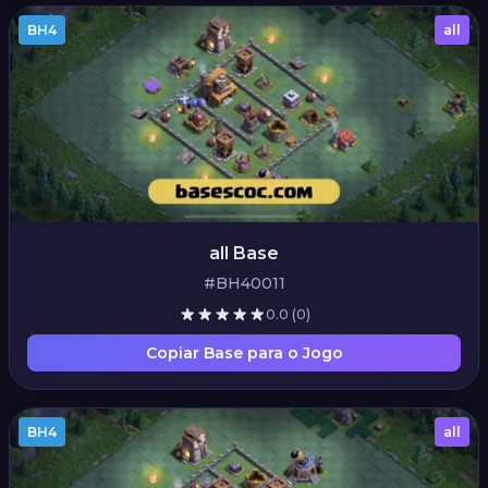
BH4
all
all Base
#BH40011
0.0
(0)
Copiar Base para o Jogo
BH4
all