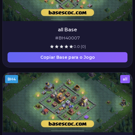
all Base
#BH40007
0.0
(0)
Copiar Base para o Jogo
BH4
all