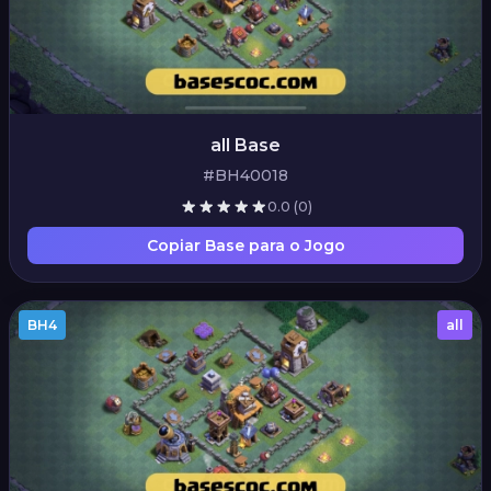
all Base
#BH40018
0.0
(0)
Copiar Base para o Jogo
BH4
all