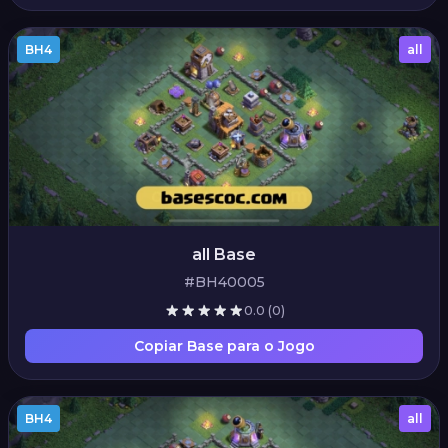
BH4
all
all Base
#BH40005
0.0
(0)
Copiar Base para o Jogo
BH4
all