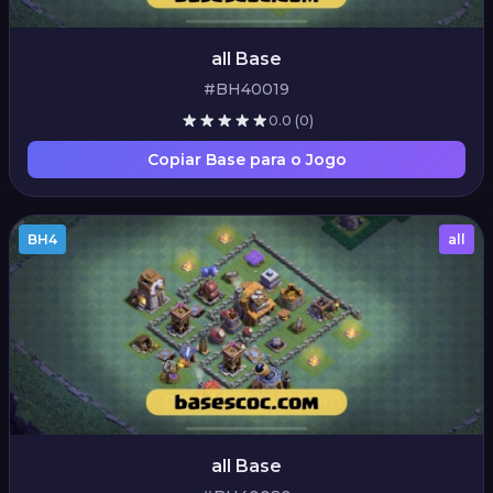
all Base
#BH40019
0.0
(0)
Copiar Base para o Jogo
BH4
all
all Base