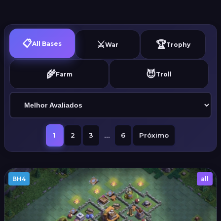
📋
⚔️
🏆
All Bases
War
Trophy
🌾
😈
Farm
Troll
...
1
2
3
6
Próximo
BH4
all