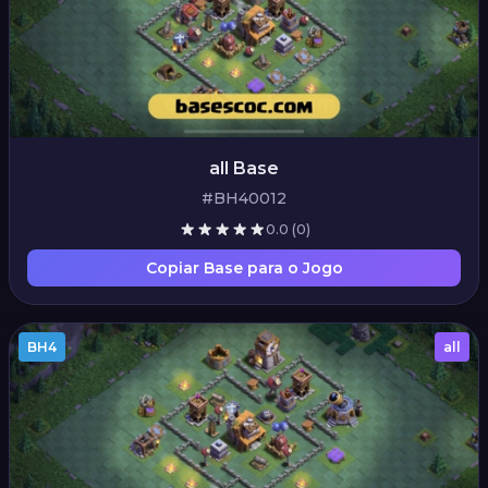
all Base
#BH40012
0.0
(0)
Copiar Base para o Jogo
BH4
all