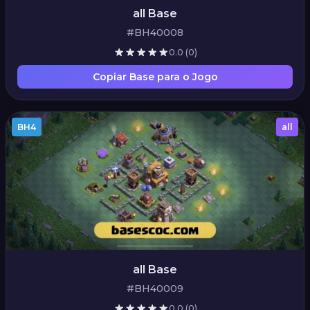
all Base
#BH40008
0.0
(0)
Copiar Base para o Jogo
BH4
all
all Base
#BH40009
0.0
(0)