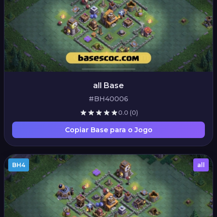
all Base
#BH40006
0.0
(0)
Copiar Base para o Jogo
BH4
all