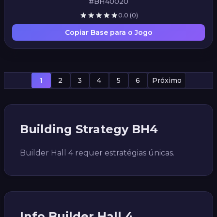
#BH40020
0.0
(0)
Copiar Base para o Jogo
1
2
3
4
5
6
Próximo
Building Strategy BH4
Builder Hall 4 requer estratégias únicas.
Info Builder Hall 4