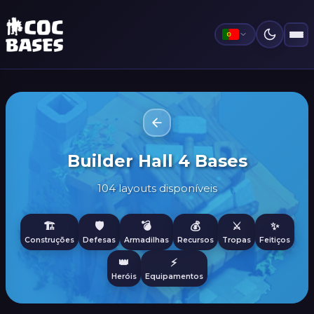
Builder Hall 4 Bases
104 layouts disponíveis
🏗️
🛡️
💣
💰
⚔️
✨
Construções
Defesas
Armadilhas
Recursos
Tropas
Feitiços
👑
⚡
Heróis
Equipamentos