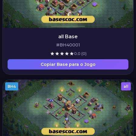
all Base
#BH40001
0.0
(0)
Copiar Base para o Jogo
BH4
all