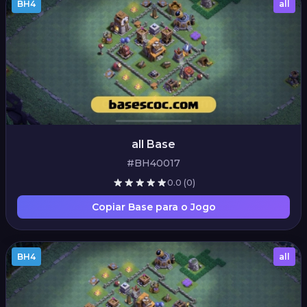
BH4
all
all Base
#BH40017
0.0
(0)
Copiar Base para o Jogo
BH4
all