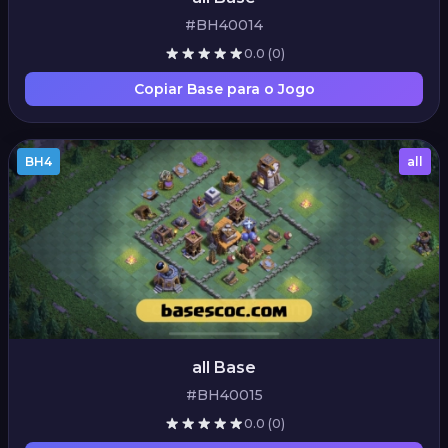
#BH40014
0.0
(0)
Copiar Base para o Jogo
BH4
all
all Base
#BH40015
0.0
(0)