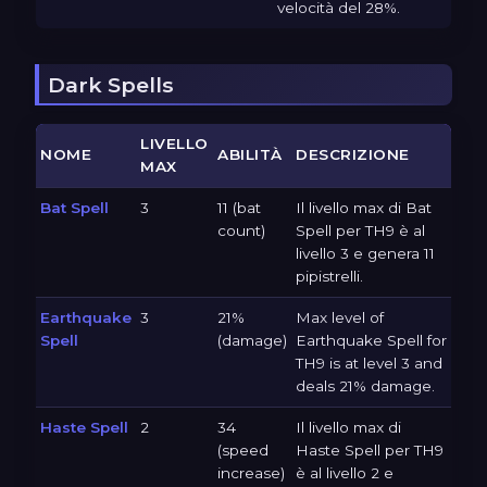
velocità del 28%.
Dark Spells
LIVELLO
NOME
ABILITÀ
DESCRIZIONE
MAX
Bat Spell
3
11 (bat
Il livello max di Bat
count)
Spell per TH9 è al
livello 3 e genera 11
pipistrelli.
Earthquake
3
21%
Max level of
Spell
(damage)
Earthquake Spell for
TH9 is at level 3 and
deals 21% damage.
Haste Spell
2
34
Il livello max di
(speed
Haste Spell per TH9
increase)
è al livello 2 e