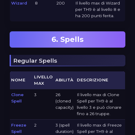
Wizard
8
200
Il livello max di Wizard
per TH9 è al livello 8 e
ha 200 punti ferita.
6. Spells
Regular Spells
LIVELLO
NOME
ABILITÀ
DESCRIZIONE
MAX
Clone
3
26
Il livello max di Clone
Spell
(cloned
Spell per TH9 è al
capacity)
livello 3 e può clonare
fino a 26 truppe.
Freeze
2
3 (spell
Il livello max di Freeze
Spell
duration)
Spell per TH9 è al