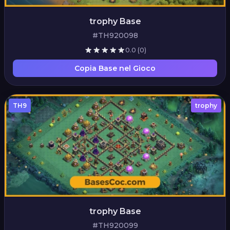
trophy Base
#TH920098
0.0
(0)
Copia Base nel Gioco
TH9
trophy
trophy Base
#TH920099