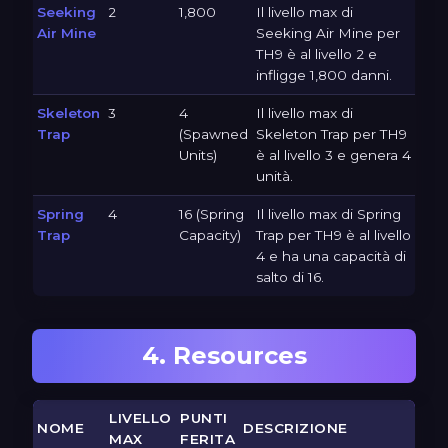
Seeking
2
1,800
Il livello max di
Air Mine
Seeking Air Mine per
TH9 è al livello 2 e
infligge 1,800 danni.
Skeleton
3
4
Il livello max di
Trap
(Spawned
Skeleton Trap per TH9
Units)
è al livello 3 e genera 4
unità.
Spring
4
16 (Spring
Il livello max di Spring
Trap
Capacity)
Trap per TH9 è al livello
4 e ha una capacità di
salto di 16.
4. Resources
LIVELLO
PUNTI
NOME
DESCRIZIONE
MAX
FERITA