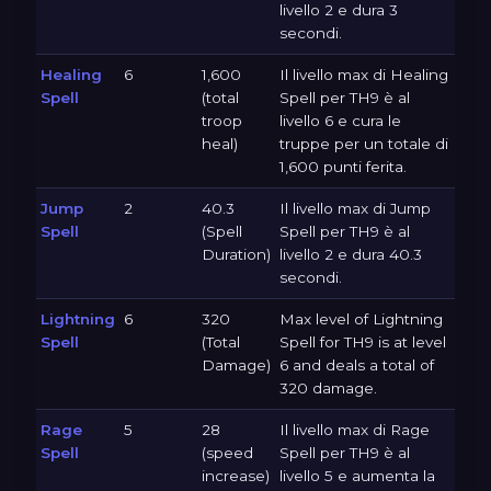
livello 2 e dura 3
secondi.
Healing
6
1,600
Il livello max di Healing
Spell
(total
Spell per TH9 è al
troop
livello 6 e cura le
heal)
truppe per un totale di
1,600 punti ferita.
Jump
2
40.3
Il livello max di Jump
Spell
(Spell
Spell per TH9 è al
Duration)
livello 2 e dura 40.3
secondi.
Lightning
6
320
Max level of Lightning
Spell
(Total
Spell for TH9 is at level
Damage)
6 and deals a total of
320 damage.
Rage
5
28
Il livello max di Rage
Spell
(speed
Spell per TH9 è al
increase)
livello 5 e aumenta la