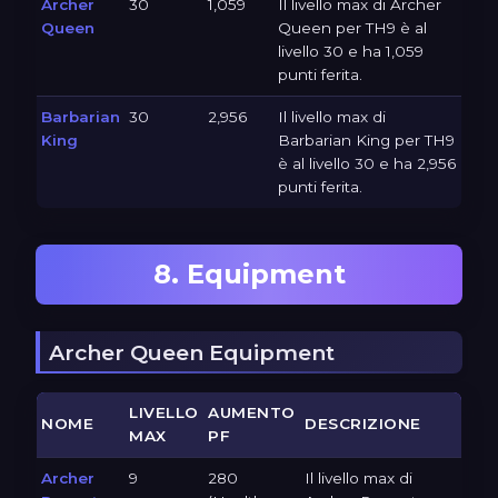
Archer
30
1,059
Il livello max di Archer
Queen
Queen per TH9 è al
livello 30 e ha 1,059
punti ferita.
Barbarian
30
2,956
Il livello max di
King
Barbarian King per TH9
è al livello 30 e ha 2,956
punti ferita.
8. Equipment
Archer Queen Equipment
LIVELLO
AUMENTO
NOME
DESCRIZIONE
MAX
PF
Archer
9
280
Il livello max di