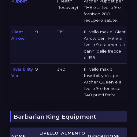
Puppet
(Health
Archer Puppet per
Recovery)
TH9 è al livello 9 e
fornisce 280
recupero salute.
Giant
9
199
Il livello max di Giant
Arrow
Arrow per TH9 è al
livello 9 e aumenta i
danni delle frecce
di 199.
Invisibility
9
340
Il livello max di
Vial
Invisibility Vial per
Archer Queen è al
livello 9 e fornisce
340 punti ferita.
Barbarian King Equipment
LIVELLO
AUMENTO
NOME
DESCRIZIONE