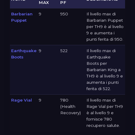
MAX
PF
Barbarian
9
950
Il livello max di
Puppet
Barbarian Puppet
per TH9 è al livello
9 e aumenta i
punti ferita di 950.
Earthquake
9
522
Il livello max di
Boots
Earthquake
Boots per
Barbarian King a
TH9 è al livello 9 e
aumenta i punti
ferita di 522.
Rage Vial
9
780
Il livello max di
(Health
Rage Vial per TH9
Recovery)
è al livello 9 e
fornisce 780
recupero salute.