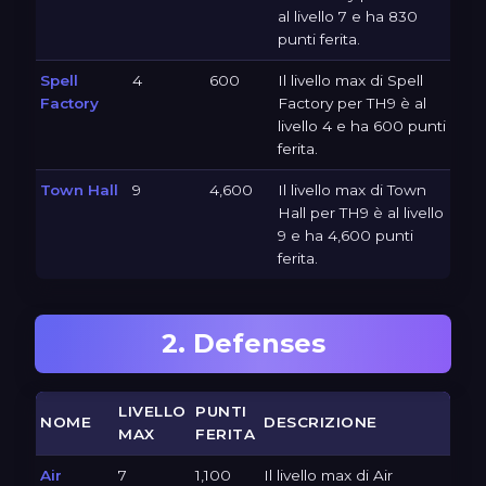
al livello 7 e ha 830
punti ferita.
Spell
4
600
Il livello max di Spell
Factory
Factory per TH9 è al
livello 4 e ha 600 punti
ferita.
Town Hall
9
4,600
Il livello max di Town
Hall per TH9 è al livello
9 e ha 4,600 punti
ferita.
2. Defenses
LIVELLO
PUNTI
NOME
DESCRIZIONE
MAX
FERITA
Air
7
1,100
Il livello max di Air