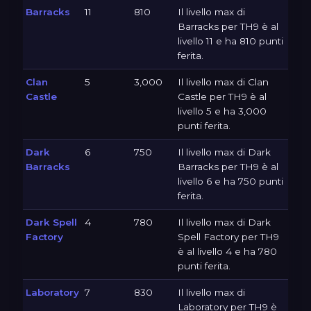
Barracks
11
810
Il livello max di
Barracks per TH9 è al
livello 11 e ha 810 punti
ferita.
Clan
5
3,000
Il livello max di Clan
Castle
Castle per TH9 è al
livello 5 e ha 3,000
punti ferita.
Dark
6
750
Il livello max di Dark
Barracks
Barracks per TH9 è al
livello 6 e ha 750 punti
ferita.
Dark Spell
4
780
Il livello max di Dark
Factory
Spell Factory per TH9
è al livello 4 e ha 780
punti ferita.
Laboratory
7
830
Il livello max di
Laboratory per TH9 è