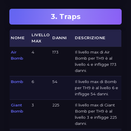
3. Traps
LIVELLO
NOME
DANNI
DESCRIZIONE
MAX
Air
4
173
Il livello max di Air
Bomb
Bomb per TH9 è al
livello 4 e infligge 173
danni.
Bomb
6
54
Il livello max di Bomb
per TH9 è al livello 6 e
infligge 54 danni.
Giant
3
225
Il livello max di Giant
Bomb
Bomb per TH9 è al
livello 3 e infligge 225
danni.