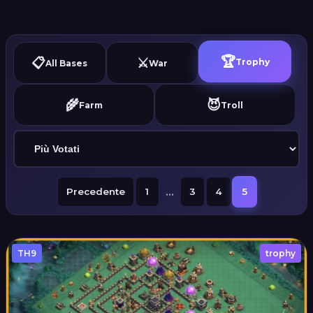
🏆
📋
⚔️
Trophy
All Bases
War
🌾
😈
Farm
Troll
...
Precedente
1
3
4
5
TH9
trophy