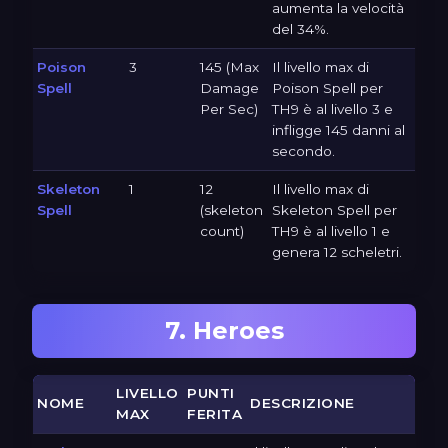
aumenta la velocità
del 34%.
Poison
3
145 (Max
Il livello max di
Spell
Damage
Poison Spell per
Per Sec)
TH9 è al livello 3 e
infligge 145 danni al
secondo.
Skeleton
1
12
Il livello max di
Spell
(skeleton
Skeleton Spell per
count)
TH9 è al livello 1 e
genera 12 scheletri.
7. Heroes
LIVELLO
PUNTI
NOME
DESCRIZIONE
MAX
FERITA