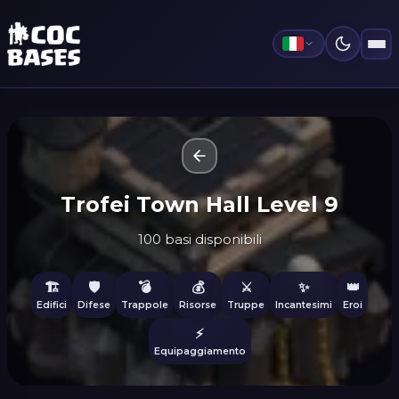
Trofei Town Hall Level 9
100 basi disponibili
🏗️
🛡️
💣
💰
⚔️
✨
👑
Edifici
Difese
Trappole
Risorse
Truppe
Incantesimi
Eroi
⚡
Equipaggiamento