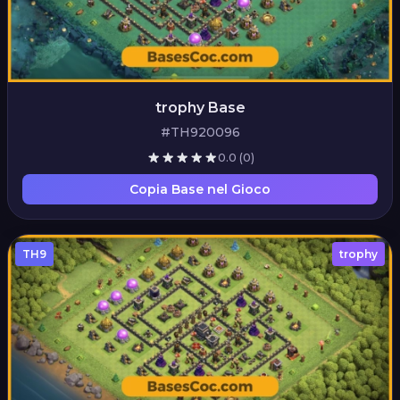
trophy Base
#TH920096
0.0
(0)
Copia Base nel Gioco
TH9
trophy