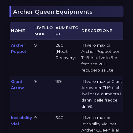
Archer Queen Equipments
LIVELLO
AUMENTO
NOME
DESCRIZIONE
MAX
PF
Archer
9
280
Il livello max di
Puppet
(Health
Archer Puppet per
Recovery)
TH9 è al livello 9 e
fornisce 280
recupero salute.
Giant
9
199
Il livello max di Giant
Arrow
Arrow per TH9 è al
livello 9 e aumenta i
danni delle frecce
di 199.
Invisibility
9
340
Il livello max di
Vial
Invisibility Vial per
Archer Queen è al