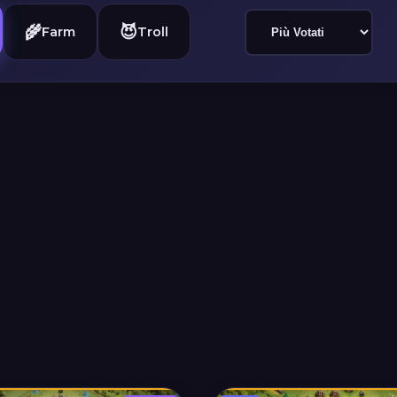
🌾
😈
Farm
Troll