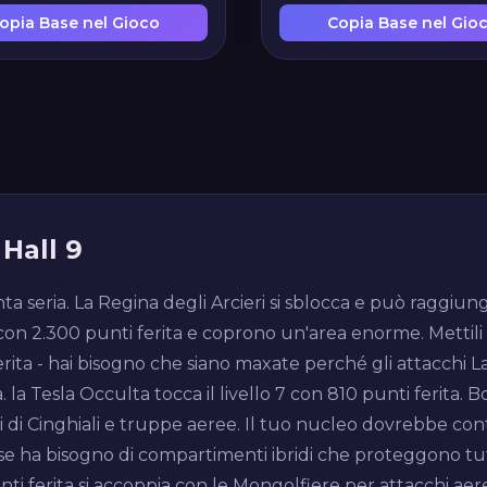
opia Base nel Gioco
Copia Base nel Gio
Hall 9
a seria. La Regina degli Arcieri si sblocca e può raggiunger
 3 con 2.300 punti ferita e coprono un'area enorme. Mettili
 ferita - hai bisogno che siano maxate perché gli attacchi
a. la Tesla Occulta tocca il livello 7 con 810 punti ferita
 di Cinghiali e truppe aeree. Il tuo nucleo dovrebbe con
 base ha bisogno di compartimenti ibridi che proteggono t
punti ferita si accoppia con le Mongolfiere per attacchi a