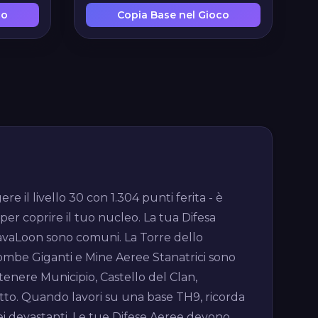
co
Copia Base nel Gioco
e il livello 30 con 1.304 punti ferita - è
 per coprire il tuo nucleo. La tua Difesa
 LavaLoon sono comuni. La Torre dello
. Bombe Giganti e Mine Aeree Stanatrici sono
tenere Municipio, Castello del Clan,
utto. Quando lavori su una base TH9, ricorda
erei devastanti. Le tue Difese Aeree devono