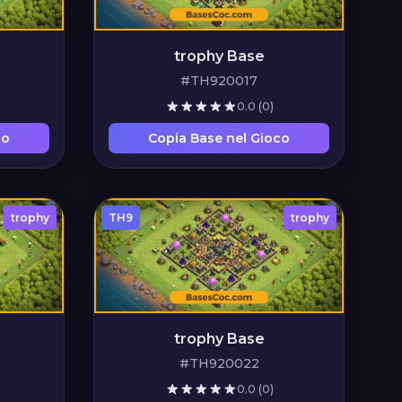
trophy Base
#TH920017
0.0
(0)
co
Copia Base nel Gioco
trophy
TH9
trophy
trophy Base
#TH920022
0.0
(0)