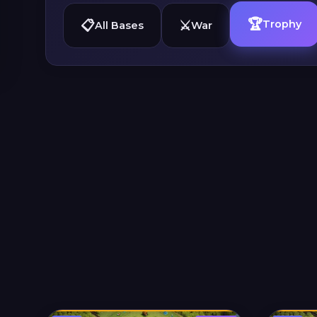
🏆
📋
⚔️
Trophy
All Bases
War