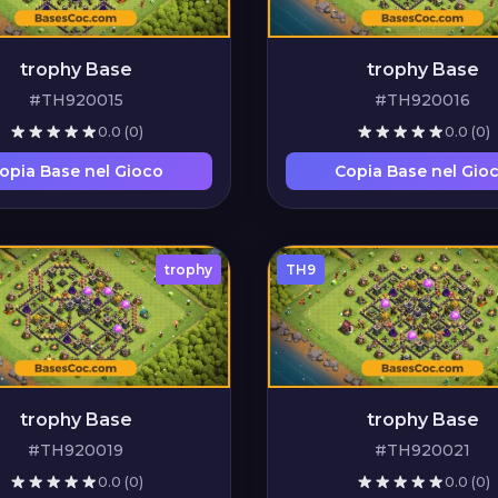
trophy Base
trophy Base
#TH920015
#TH920016
0.0
(0)
0.0
(0)
opia Base nel Gioco
Copia Base nel Gio
trophy
TH9
trophy Base
trophy Base
#TH920019
#TH920021
0.0
(0)
0.0
(0)