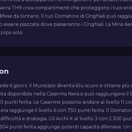
erra TH9 crea compartimenti che proteggono i tuoi eroi e 
ifese da lontano. Il tuo Domatore di Cinghiali può raggiun
 essere piazzate dove passeranno i Cinghiali. La Mina Aer
olpo solo.
ion
de 6 giorni. Il Municipio diventa blu scuro e ottiene più d
nta disponibile nella Caserma Nera e può raggiungere il liv
unti ferita. Le Caserme possono andare al livello 11 con 8
era raggiunge il livello 6 con 750 punti ferita. Il Domatore
ifficoltà e strategia. Gli Archi-X al livello 3 con 2.300 pu
1.304 punti ferita aggiunge potenti capacità difensive. Un 