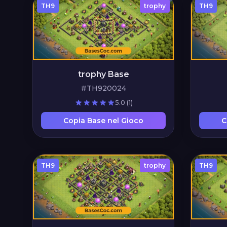
TH9
trophy
TH9
trophy Base
#TH920024
5.0
(1)
Copia Base nel Gioco
C
TH9
trophy
TH9