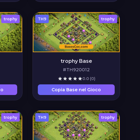
trophy
TH9
trophy
trophy Base
#TH920012
0.0
(0)
co
Copia Base nel Gioco
trophy
TH9
trophy