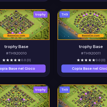
trophy
TH9
trophy Base
trophy Base
#TH920010
#TH920011
0.0
(0)
0.0
(0)
opia Base nel Gioco
Copia Base nel Gio
trophy
TH9