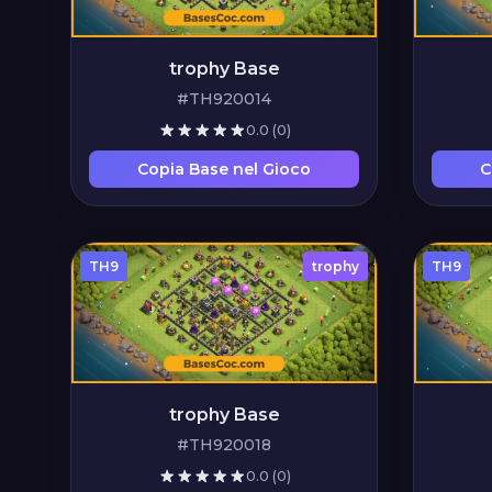
trophy Base
#TH920014
0.0
(0)
Copia Base nel Gioco
C
TH9
trophy
TH9
trophy Base
#TH920018
0.0
(0)