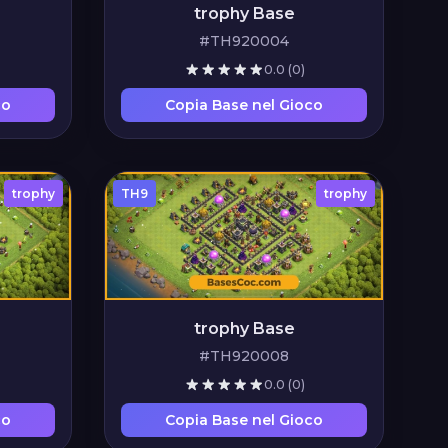
trophy Base
#TH920004
0.0
(0)
co
Copia Base nel Gioco
trophy
TH9
trophy
trophy Base
#TH920008
0.0
(0)
co
Copia Base nel Gioco