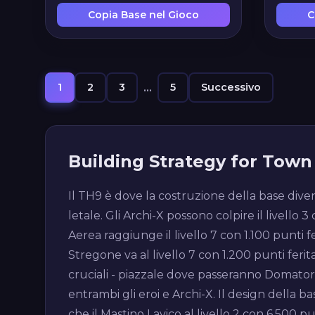
Copia Base nel Gioco
C
1
2
3
...
5
Successivo
Building Strategy for Town 
Il TH9 è dove la costruzione della base divent
letale. Gli Archi-X possono colpire il livello
Aerea raggiunge il livello 7 con 1.100 punti
Stregone va al livello 7 con 1.200 punti ferit
cruciali - piazzale dove passeranno Domatori
entrambi gli eroi e Archi-X. Il design della
che il Mastino Lavico al livello 2 con 6.500 