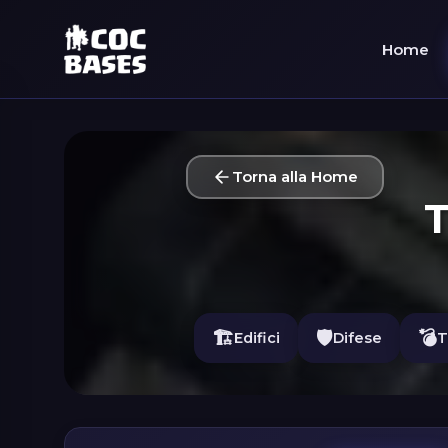
Home
Torna alla Home
T
🏗️
🛡️
💣
Edifici
Difese
T