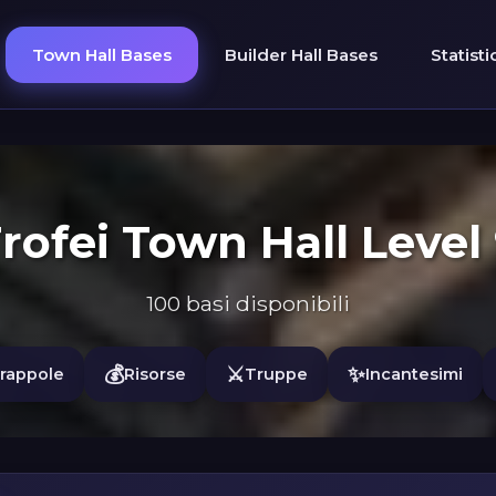
Town Hall Bases
Builder Hall Bases
Statist
rofei Town Hall Level
100 basi disponibili
💰
⚔️
✨
rappole
Risorse
Truppe
Incantesimi