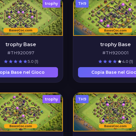
trophy
TH9
trophy Base
trophy Base
#TH920001
#TH920097
4.0
(1)
5.0
(1)
Copia Base nel Gio
opia Base nel Gioco
trophy
TH9