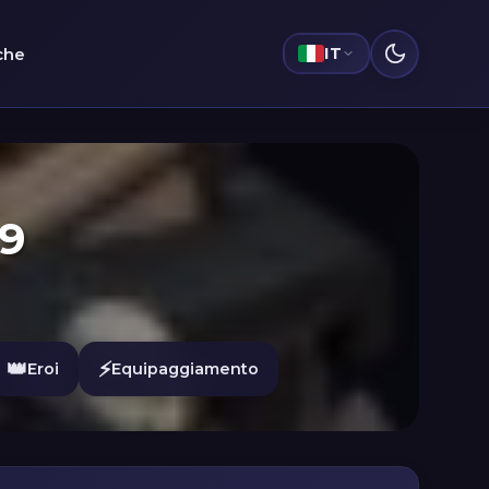
iche
IT
 9
👑
⚡
Eroi
Equipaggiamento