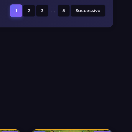
1
2
3
...
5
Successivo