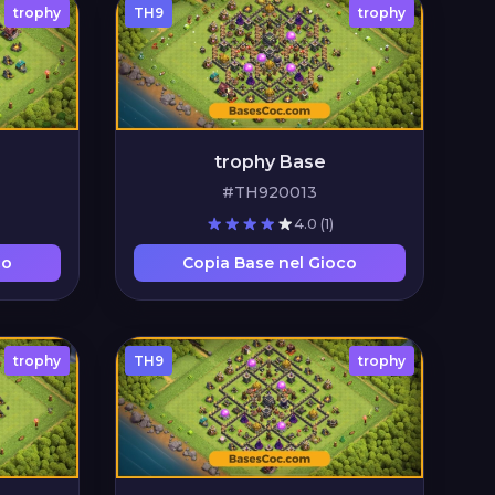
trophy
TH9
trophy
trophy Base
#TH920013
4.0
(1)
co
Copia Base nel Gioco
trophy
TH9
trophy