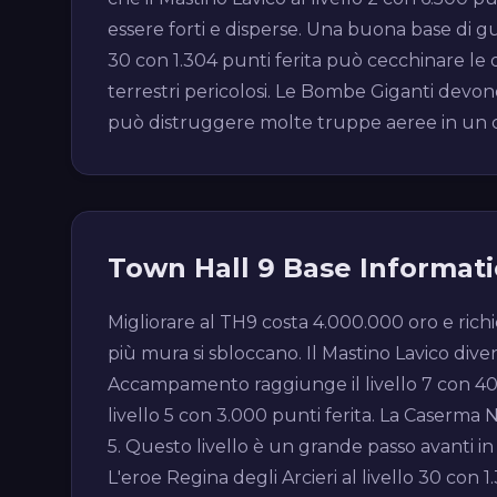
essere forti e disperse. Una buona base di gu
30 con 1.304 punti ferita può cecchinare le d
terrestri pericolosi. Le Bombe Giganti devono
può distruggere molte truppe aeree in un c
Town Hall 9 Base Informat
Migliorare al TH9 costa 4.000.000 oro e richie
più mura si sbloccano. Il Mastino Lavico dive
Accampamento raggiunge il livello 7 con 400 p
livello 5 con 3.000 punti ferita. La Caserma N
5. Questo livello è un grande passo avanti in d
L'eroe Regina degli Arcieri al livello 30 con 