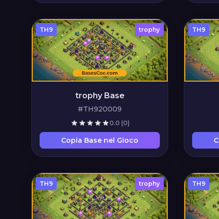
TH9
trophy
TH9
trophy Base
#TH920009
0.0
(0)
Copia Base nel Gioco
C
TH9
trophy
TH9