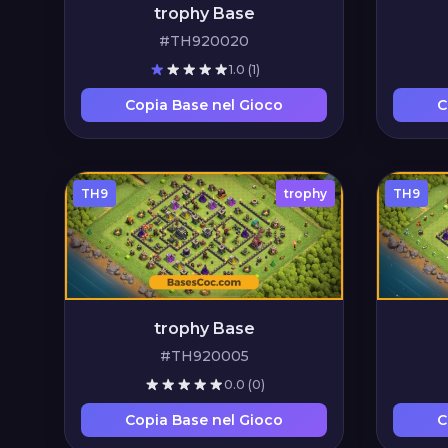
trophy Base
#TH920020
1.0
(1)
Copia Base nel Gioco
C
TH9
trophy
TH9
trophy Base
#TH920005
0.0
(0)
Copia Base nel Gioco
C